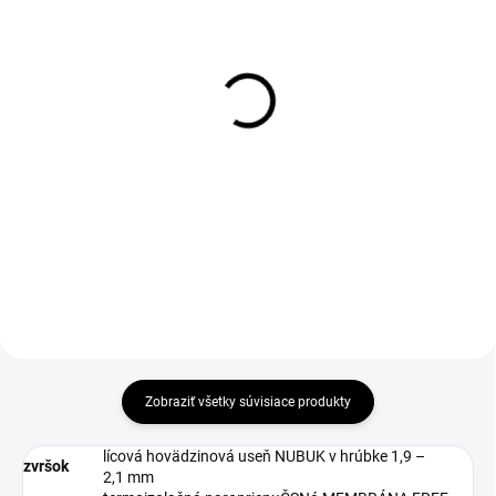
DO 1-4 PRACOVNÝCH DNÍ ODOŠLEME
1-4 DNÍ ODOŠLEME
(50 KS)
(>50 PÁR)
BOSKY Insole
Šnúrky do obuvi
reflexné, guľaté, 130 cm,
€5,01
čierne
€4,07 bez DPH
€2,97
€2,41 bez DPH
Do košíka
Zobraziť všetky súvisiace produkty
lícová hovädzinová useň NUBUK v hrúbke 1,9 –
zvršok
2,1 mm