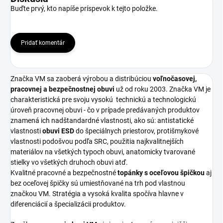
Buďte prvý, kto napíše príspevok k tejto položke.
Pridať komentár
Značka VM sa zaoberá výrobou a distribúciou
voľnočasovej,
pracovnej a bezpečnostnej obuvi
už od roku 2003. Značka VM je
charakteristická pre svoju vysokú
technickú a technologickú
úroveň pracovnej obuvi - čo v prípade predávaných produktov
znamená ich nadštandardné vlastnosti, ako sú: antistatické
vlastnosti
obuvi ESD
do špeciálnych priestorov, protišmykové
vlastnosti podošvou podľa SRC, použitia najkvalitnejších
materiálov na všetkých typoch obuvi, anatomicky tvarované
stielky vo všetkých druhoch obuvi atď.
Kvalitné pracovné a bezpečnostné
topánky s oceľovou špičkou
aj
bez oceľovej špičky sú umiestňované na trh pod vlastnou
značkou VM. Stratégia a vysoká kvalita spočíva hlavne v
diferenciácií a špecializácii produktov.