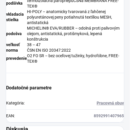
termoizolačná paropriepuČSNá MEMBRÁNA FREE-
podšívka
TEX®
HI-POLY – anatomicky tvarovaná z ľahčenej
vkladacia
polyuretánovej peny potiahnutá textíliou MESH,
stielka
antistatická
MICHELIN® EVA/RUBBER – odolná proti palivovým
podošva
olejom, antistatická, protišmyková, lepená
konštrukcia
veľkosť
38 – 47
norma
ČSN EN ISO 20347:2022
O2 FO SR – bez oceľovej tužinky, hydrofóbne, FREE-
prevedenie
TEX®
Dodatočné parametre
Kategória
:
Pracovná obuv
EAN
:
8592991407965
Diskusia