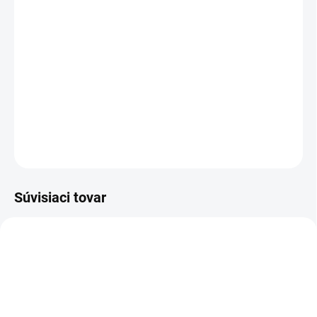
−
+
Pridať do košíka
Poltopánka pracovná/outdoor - celokožená, s membránou, s Michelin®
podošvou
DETAILNÉ INFORMÁCIE
OPÝTAŤ SA
STRÁŽIŤ
Súvisiaci tovar