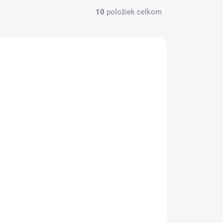
10
položiek celkom
ODOŠLEME DO 24 HODÍN
(>50 KS)
PORTWEST elastický pracovný
opasok C105 čierna