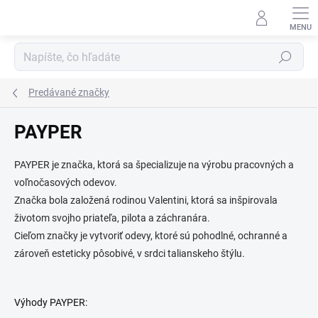
Prejsť
na
obsah
Hľadať
Predávané značky
PAYPER
PAYPER je značka, ktorá sa špecializuje na výrobu pracovných a
voľnočasových odevov.
Značka bola založená rodinou Valentini, ktorá sa inšpirovala
životom svojho priateľa, pilota a záchranára.
Cieľom značky je vytvoriť odevy, ktoré sú pohodlné, ochranné a
zároveň esteticky pôsobivé, v srdci talianskeho štýlu.
Výhody PAYPER: