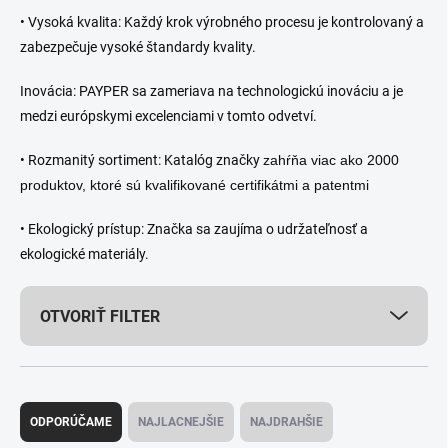
• Vysoká kvalita: Každý krok výrobného procesu je kontrolovaný a
zabezpečuje vysoké štandardy kvality.
Inovácia: PAYPER sa zameriava na technologickú inováciu a je
medzi európskymi excelenciami v tomto odvetví.
• Rozmanitý sortiment: Katalóg značky
zahŕňa viac ako 2000
produktov, ktoré sú kvalifikované certifikátmi a patentmi
• Ekologický prístup: Značka sa zaujíma o udržateľnosť a
ekologické materiály.
OTVORIŤ FILTER
R
a
ODPORÚČAME
NAJLACNEJŠIE
NAJDRAHŠIE
d