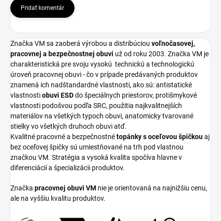
Pridať komentár
Značka VM sa zaoberá výrobou a distribúciou
voľnočasovej,
pracovnej a bezpečnostnej obuvi
už od roku 2003. Značka VM je
charakteristická pre svoju vysokú
technickú a technologickú
úroveň pracovnej obuvi - čo v prípade predávaných produktov
znamená ich nadštandardné vlastnosti, ako sú: antistatické
vlastnosti
obuvi ESD
do špeciálnych priestorov, protišmykové
vlastnosti podošvou podľa SRC, použitia najkvalitnejších
materiálov na všetkých typoch obuvi, anatomicky tvarované
stielky vo všetkých druhoch obuvi atď.
Kvalitné pracovné a bezpečnostné
topánky s oceľovou špičkou
aj
bez oceľovej špičky sú umiestňované na trh pod vlastnou
značkou VM. Stratégia a vysoká kvalita spočíva hlavne v
diferenciácií a špecializácii produktov.
Značka
pracovnej obuvi VM
nie je orientovaná na najnižšiu cenu,
ale na vyššiu kvalitu produktov.