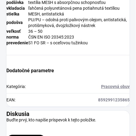
podšívka
textília MESH s absorpčnou schopnosťou
vkladacia
ľahčená polyuretánová pena potiahnutá textíliou
stielka
MESH, antistatická
PU/PU – odolná proti palivovým olejom, antistatická,
podošva
protišmyková, dvojzložkový nástrek
veľkosť
36 – 50
norma
ČSN EN ISO 20345:2023
prevedenie
S1 FO SR – s oceľovou tužinkou
Dodatočné parametre
Kategória
:
Pracovná obuv
EAN
:
8592991235865
Diskusia
Buďte prvý, kto napíše príspevok k tejto položke.