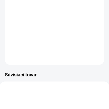
MOŽNOSTI DORUČENIA
−
+
Pridať do košíka
Členková bezpečnostná obuv - celokožená - obuv do suchého
prostredia
DETAILNÉ INFORMÁCIE
OPÝTAŤ SA
STRÁŽIŤ
Súvisiaci tovar