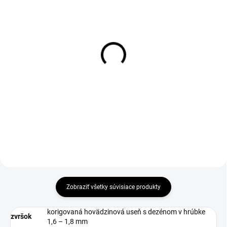
1-4 DNÍ ODOŠLEME
1-3 DNÍ ODOŠLEME
(>50 PÁR)
(10 KS)
Vložky do obuvi Active
Kefa drevenná na
gel, modré
leštenie
€6
€2,30
€4,88 bez DPH
€1,87 bez DPH
Do košíka
Zobraziť všetky súvisiace produkty
korigovaná hovädzinová useň s dezénom v hrúbke
zvršok
1,6 – 1,8 mm