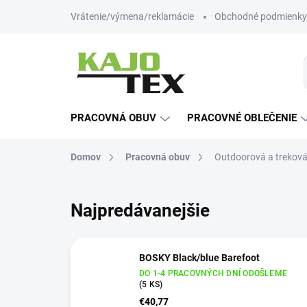
Prejsť
Vrátenie/výmena/reklamácie
Obchodné podmienky
na
obsah
PRACOVNÁ OBUV
PRACOVNÉ OBLEČENIE
Domov
Pracovná obuv
Outdoorová a trekov
Najpredávanejšie
BOSKY Black/blue Barefoot
DO 1-4 PRACOVNÝCH DNÍ ODOŠLEME
(5 KS)
€40,77