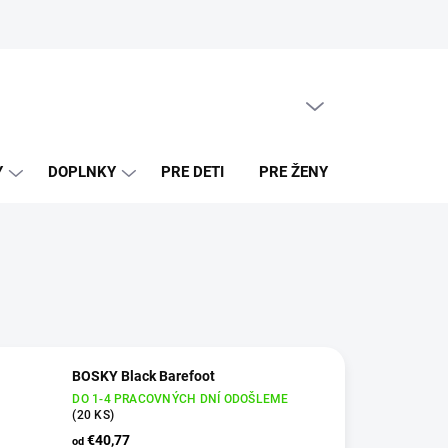
PRÁZDNY KOŠÍK
NÁKUPNÝ
KOŠÍK
Y
DOPLNKY
PRE DETI
PRE ŽENY
PREDAJNE
BOSKY Black Barefoot
DO 1-4 PRACOVNÝCH DNÍ ODOŠLEME
(20 KS)
€40,77
od