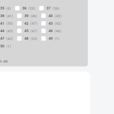
35
36
37
6
29
36
38
39
40
41
46
45
41
42
43
50
47
42
44
45
46
43
47
46
47
48
49
42
25
1
50
1
ek:
60