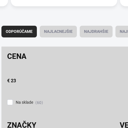
R
a
ODPORÚČAME
NAJLACNEJŠIE
NAJDRAHŠIE
NAJ
d
e
n
CENA
i
e
p
r
o
€
23
d
u
k
Na sklade
60
t
o
v
ZNAČKY
V