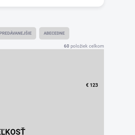
PREDÁVANEJŠIE
ABECEDNE
60
položiek celkom
€
123
EĽKOSŤ