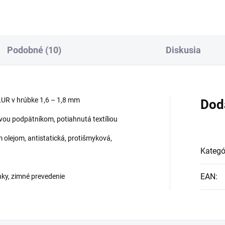
Podobné (10)
Diskusia
UR v hrúbke 1,6 – 1,8 mm
Dod
vou podpätníkom, potiahnutá textíliou
 olejom, antistatická, protišmyková,
Kategó
EAN
:
nky, zimné prevedenie