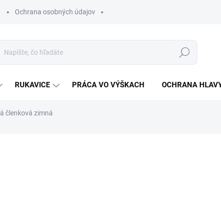
Ochrana osobných údajov
Hľadať
RUKAVICE
PRÁCA VO VÝŠKACH
OCHRANA HLAV
 členková zimná
otenia
ZNAČKA:
VM FOOTWEAR
€49,96
€40,62 bez DPH