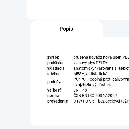
Popis
zvršok
brúsená hovädzinová useň VEL
podšívka
vlasový plyš DELTA
vkladacia
anatomicky tvarovaná s latexo
stielka
MESH, antistatická
PU/PU – odolná proti palivovým
podošva
dvojzložkový nástrek
veľkosť
36 – 48
norma
ČSN EN ISO 20347:2022
prevedenie
O1W FO SR – bez oceľovej tuži