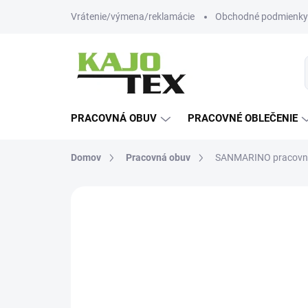
Prejsť
Vrátenie/výmena/reklamácie
Obchodné podmienky
na
obsah
PRACOVNÁ OBUV
PRACOVNÉ OBLEČENIE
Domov
Pracovná obuv
SANMARINO pracovná
Neohodnotené
Podrobnosti hodn
-12% ZĽAVA S KÓDOM
KAJOTEX