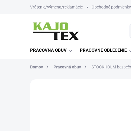
Prejsť
Vrátenie/výmena/reklamácie
Obchodné podmienky
na
obsah
PRACOVNÁ OBUV
PRACOVNÉ OBLEČENIE
Domov
Pracovná obuv
STOCKHOLM bezpečn
Neohodnotené
Podrobnosti hodn
TIP
-12% ZĽAVA S KÓDOM
KAJOTEX