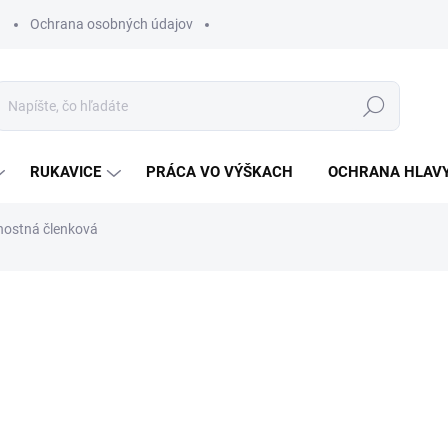
Ochrana osobných údajov
Hľadať
RUKAVICE
PRÁCA VO VÝŠKACH
OCHRANA HLAV
ostná členková
otenia
ZNAČKA:
VM FOOTWEAR
€28,71
€23,34 bez DPH