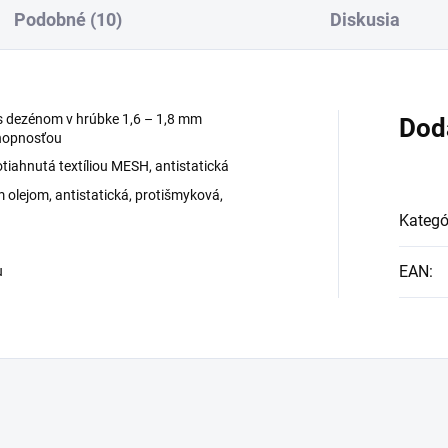
Podobné (10)
Diskusia
s dezénom v hrúbke 1,6 – 1,8 mm
Dod
chopnosťou
iahnutá textíliou MESH, antistatická
 olejom, antistatická, protišmyková,
Kategó
EAN
:
u