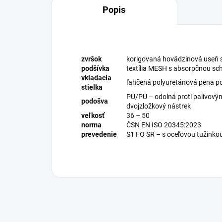
Popis
zvršok
korigovaná hovädzinová useň 
podšívka
textília MESH s absorpčnou s
vkladacia
ľahčená polyuretánová pena pot
stielka
PU/PU – odolná proti palivovým
podošva
dvojzložkový nástrek
veľkosť
36 – 50
norma
ČSN EN ISO 20345:2023
prevedenie
S1 FO SR – s oceľovou tužinko