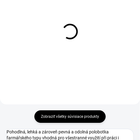
1-4 DNÍ ODOŠLEME
1-4 DNÍ ODOŠLEME
(>50 PÁR)
(>50 PÁR)
Šnúrky do obuvi
Vložky do obuvi Active
reflexné, guľaté, 130 cm,
gel, modré
čierne
€6
€2,97
€4,88 bez DPH
€2,41 bez DPH
Do košíka
Zobraziť všetky súvisiace produkty
Pohodlná, lehká a zároveň pevná a odolná polobotka
farmářského typu vhodná pro všestranné využití při práci i