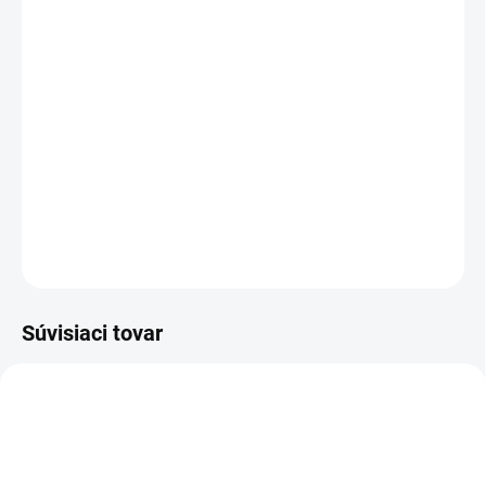
MOŽNOSTI DORUČENIA
−
+
Pridať do košíka
Členková bezpečnostná obuv - celokožená - obuv do suchého
prostredia
DETAILNÉ INFORMÁCIE
OPÝTAŤ SA
STRÁŽIŤ
Súvisiaci tovar