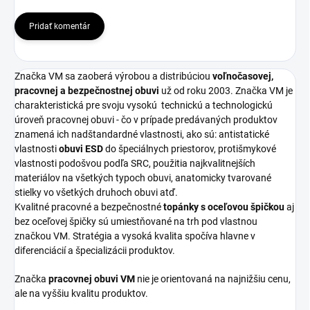
Pridať komentár
Značka VM sa zaoberá výrobou a distribúciou
voľnočasovej,
pracovnej a bezpečnostnej obuvi
už od roku 2003. Značka VM je
charakteristická pre svoju vysokú
technickú a technologickú
úroveň pracovnej obuvi - čo v prípade predávaných produktov
znamená ich nadštandardné vlastnosti, ako sú: antistatické
vlastnosti
obuvi ESD
do špeciálnych priestorov, protišmykové
vlastnosti podošvou podľa SRC, použitia najkvalitnejších
materiálov na všetkých typoch obuvi, anatomicky tvarované
stielky vo všetkých druhoch obuvi atď.
Kvalitné pracovné a bezpečnostné
topánky s oceľovou špičkou
aj
bez oceľovej špičky sú umiestňované na trh pod vlastnou
značkou VM. Stratégia a vysoká kvalita spočíva hlavne v
diferenciácií a špecializácii produktov.
Značka
pracovnej obuvi VM
nie je orientovaná na najnižšiu cenu,
ale na vyššiu kvalitu produktov.