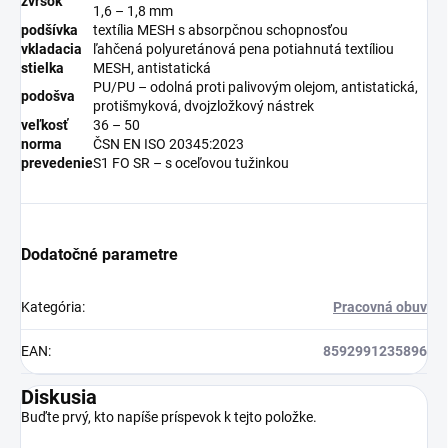
zvršok
1,6 – 1,8 mm
podšívka
textília MESH s absorpčnou schopnosťou
vkladacia
ľahčená polyuretánová pena potiahnutá textíliou
stielka
MESH, antistatická
PU/PU – odolná proti palivovým olejom, antistatická,
podošva
protišmyková, dvojzložkový nástrek
veľkosť
36 – 50
norma
ČSN EN ISO 20345:2023
prevedenie
S1 FO SR – s oceľovou tužinkou
Dodatočné parametre
Kategória
:
Pracovná obuv
EAN
:
8592991235896
Diskusia
Buďte prvý, kto napíše príspevok k tejto položke.