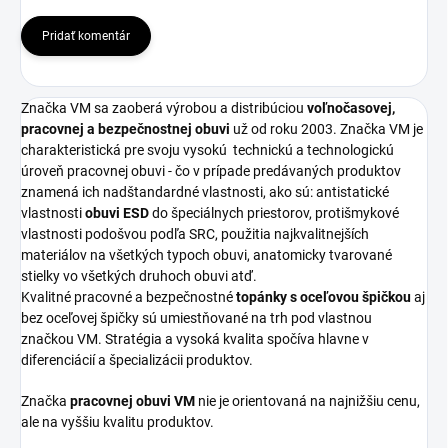
Pridať komentár
Značka VM sa zaoberá výrobou a distribúciou
voľnočasovej,
pracovnej a bezpečnostnej obuvi
už od roku 2003. Značka VM je
charakteristická pre svoju vysokú
technickú a technologickú
úroveň pracovnej obuvi - čo v prípade predávaných produktov
znamená ich nadštandardné vlastnosti, ako sú: antistatické
vlastnosti
obuvi ESD
do špeciálnych priestorov, protišmykové
vlastnosti podošvou podľa SRC, použitia najkvalitnejších
materiálov na všetkých typoch obuvi, anatomicky tvarované
stielky vo všetkých druhoch obuvi atď.
Kvalitné pracovné a bezpečnostné
topánky s oceľovou špičkou
aj
bez oceľovej špičky sú umiestňované na trh pod vlastnou
značkou VM. Stratégia a vysoká kvalita spočíva hlavne v
diferenciácií a špecializácii produktov.
Značka
pracovnej obuvi VM
nie je orientovaná na najnižšiu cenu,
ale na vyššiu kvalitu produktov.