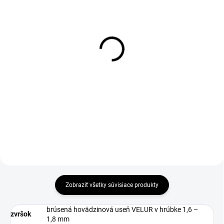
DO 1-4 PRACOVNÝCH DNÍ ODOŠLEME
1-3 DNÍ ODOŠLEME
(>50 KS)
(>50 KS)
THERMA Insole 36-46
Olej na kožu 115ml
€1,90
€2,90
€1,54 bez DPH
€2,36 bez DPH
Do košíka
Do košíka
Zobraziť všetky súvisiace produkty
brúsená hovädzinová useň VELUR v hrúbke 1,6 –
zvršok
1,8 mm