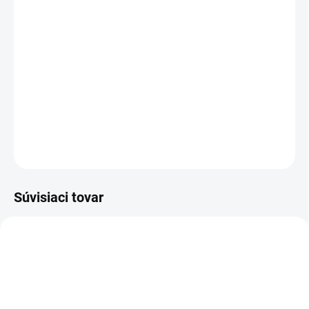
MOŽNOSTI DORUČENIA
−
+
Pridať do košíka
Sandál bezpečnostný - celokožený
DETAILNÉ INFORMÁCIE
OPÝTAŤ SA
STRÁŽIŤ
Súvisiaci tovar
TIP