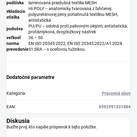
podšívka
laminovaná priedušná textília MESH
HI-POLY – anatomicky tvarovaná z ľahčenej
vkladacia
polyuretánovej peny potiahnutá textíliou MESH,
stielka
antistatická
PU/PU – odolná proti palivovým olejom, antistatická,
podošva
protišmyková, dvojzložkový nástrek
veľkosť
36 – 50
norma
EN ISO 20345:2022, EN ISO 20345:2022/A1:2024
prevedenie
S1 SRA – s oceľovou tužinkou
Dodatočné parametre
Kategória
:
Pracovná obuv
EAN
:
8592991201884
Diskusia
Buďte prvý, kto napíše príspevok k tejto položke.