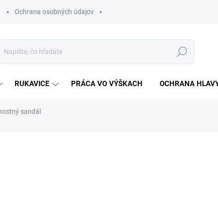
Ochrana osobných údajov
Hľadať
RUKAVICE
PRÁCA VO VÝŠKACH
OCHRANA HLAV
ostný sandál
otenia
ZNAČKA:
VM FOOTWEAR
€43,29
€35,20 bez DPH