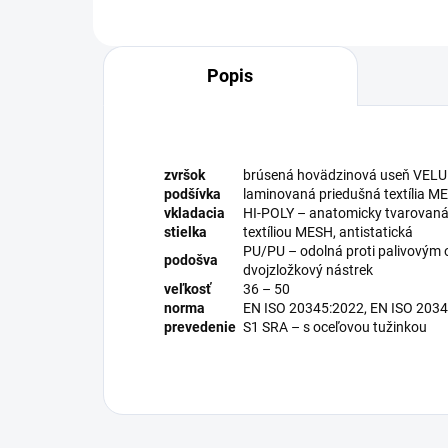
Popis
zvršok
brúsená hovädzinová useň VELUR
podšívka
laminovaná priedušná textília M
vkladacia
HI-POLY – anatomicky tvarovaná 
stielka
textíliou MESH, antistatická
PU/PU – odolná proti palivovým o
podošva
dvojzložkový nástrek
veľkosť
36 – 50
norma
EN ISO 20345:2022, EN ISO 203
prevedenie
S1 SRA – s oceľovou tužinkou