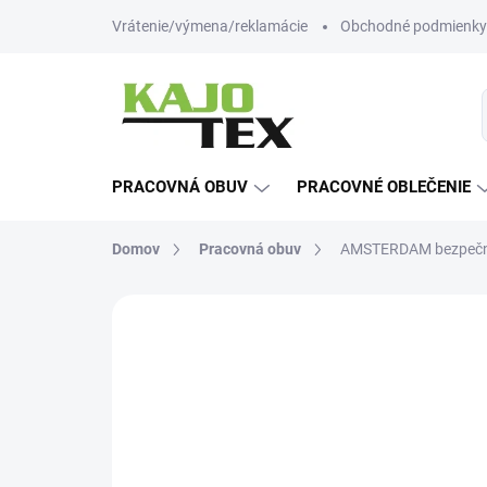
Prejsť
Vrátenie/výmena/reklamácie
Obchodné podmienky
na
obsah
PRACOVNÁ OBUV
PRACOVNÉ OBLEČENIE
Domov
Pracovná obuv
AMSTERDAM bezpečn
Neohodnotené
Podrobnosti hodn
-12% ZĽAVA S KÓDOM
KAJOTEX