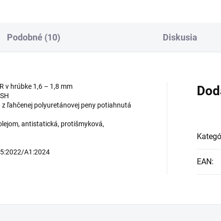
Podobné (10)
Diskusia
 v hrúbke 1,6 – 1,8 mm
Dod
ESH
z ľahčenej polyuretánovej peny potiahnutá
lejom, antistatická, protišmyková,
Kategó
45:2022/A1:2024
EAN
: