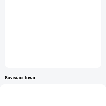
cena:
VEĽKOSŤ
MÔŽEME DORUČIŤ DO:
ZVOĽTE VARIANT
MOŽNOSTI DORUČENIA
−
+
Pridať do košíka
DETAILNÉ INFORMÁCIE
OPÝTAŤ SA
STRÁŽIŤ
Súvisiaci tovar