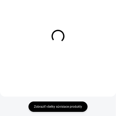
1-4 DNÍ ODOŠLEME
DO 1-4 PRACOVNÝCH DNÍ ODOŠLEME
(>50 PÁR)
(>50 KS)
Šnúrky do obuvi
THERMA Wool Insole 36-
reflexné, guľaté, 130 cm,
46
čierne
€2,69
€2,97
€2,19 bez DPH
€2,41 bez DPH
Do košíka
Do košíka
Zobraziť všetky súvisiace produkty