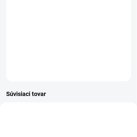
MOŽNOSTI DORUČENIA
−
+
Pridať do košíka
Členková bezpečnostná obuv - celokožená - obuv do suchého
prostredia
DETAILNÉ INFORMÁCIE
OPÝTAŤ SA
STRÁŽIŤ
Súvisiaci tovar
TIP
TIP