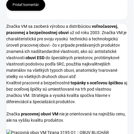
Pridať komentár
Značka VM sa zaoberá výrobou a distribúciou
voľnočasovej,
pracovnej a bezpečnostnej obuvi
už od roku 2003. Značka VM je
charakteristická pre svoju vysokú
technickú a technologickú
úroveň pracovnej obuvi - čo v prípade predávaných produktov
znamená ich nadštandardné vlastnosti, ako sú: antistatické
vlastnosti
obuvi ESD
do špeciálnych priestorov, protišmykové
vlastnosti podošvou podľa SRC, použitia najkvalitnejších
materiálov na všetkých typoch obuvi, anatomicky tvarované
stielky vo všetkých druhoch obuvi atď.
Kvalitné pracovné a bezpečnostné
topánky s oceľovou špičkou
aj
bez oceľovej špičky sú umiestňované na trh pod vlastnou
značkou VM. Stratégia a vysoká kvalita spočíva hlavne v
diferenciácií a špecializácii produktov.
Značka
pracovnej obuvi VM
nie je orientovaná na najnižšiu cenu,
ale na vyššiu kvalitu produktov.