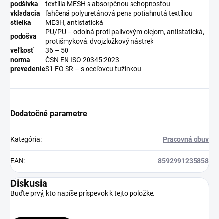
podšívka
textília MESH s absorpčnou schopnosťou
vkladacia
ľahčená polyuretánová pena potiahnutá textíliou
stielka
MESH, antistatická
PU/PU – odolná proti palivovým olejom, antistatická,
podošva
protišmyková, dvojzložkový nástrek
veľkosť
36 – 50
norma
ČSN EN ISO 20345:2023
prevedenie
S1 FO SR – s oceľovou tužinkou
Dodatočné parametre
Kategória
:
Pracovná obuv
EAN
:
8592991235858
Diskusia
Buďte prvý, kto napíše príspevok k tejto položke.