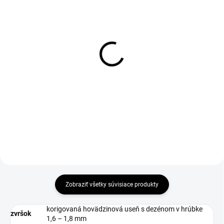
1-3 DNÍ ODOŠLEME
1-3 DNÍ ODOŠLEME
(>50 KS)
(>50 KS)
Impregnácia obuvi
Olej na kožu 115ml
Protector 300ml
€2,90
€7
€2,36 bez DPH
€5,69 bez DPH
Do košíka
Do košíka
Zobraziť všetky súvisiace produkty
korigovaná hovädzinová useň s dezénom v hrúbke
zvršok
1,6 – 1,8 mm