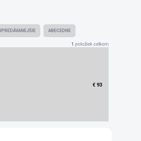
JPREDÁVANEJŠIE
ABECEDNE
1
položiek celkom
€
93