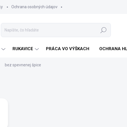
ky
Ochrana osobných údajov
Hľadať
RUKAVICE
PRÁCA VO VÝŠKACH
OCHRANA H
bez spevnenej špice