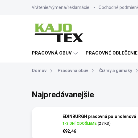
Prejsť
Vrátenie/výmena/reklamácie
Obchodné podmien
na
obsah
PRACOVNÁ OBUV
PRACOVNÉ OBLEČENIE
Domov
Pracovná obuv
Čižmy a gumáky
Najpredávanejšie
EDINBURGH pracovná poloholeňová
1-3 DNÍ ODOŠLEME
(27 KS)
€92,46