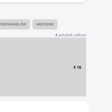
PREDÁVANEJŠIE
ABECEDNE
4
položiek celkom
€
16