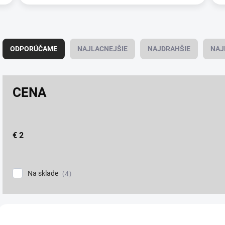
R
a
ODPORÚČAME
NAJLACNEJŠIE
NAJDRAHŠIE
NAJ
d
e
n
CENA
i
e
p
r
o
€
2
d
u
k
Na sklade
4
t
o
v
V
ý