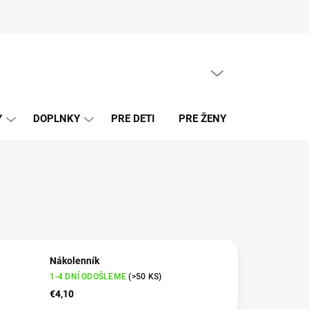
PRÁZDNY KOŠÍK
NÁKUPNÝ
KOŠÍK
Y
DOPLNKY
PRE DETI
PRE ŽENY
PREDAJNE
Nákolenník
1-4 DNÍ ODOŠLEME
(>50 KS)
€4,10