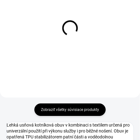
1-3 DNÍ ODOŠLEME
1-3 DNÍ ODOŠLEME
(10 KS)
(9 KS)
Kefa drevenná na
Drevená kefa na leštenie
leštenie
obuvi
€2,30
€1,20
€1,87 bez DPH
€0,98 bez DPH
Do košíka
Do košíka
Zobraziť všetky súvisiace produkty
Lehká usňová kotníková obuv v kombinaci s textilem určená pro
univerzální použití při výkonu služby i pro běžné nošení. Obuv je
opatřená TPU stabilizátorem patní části a voděodolnou