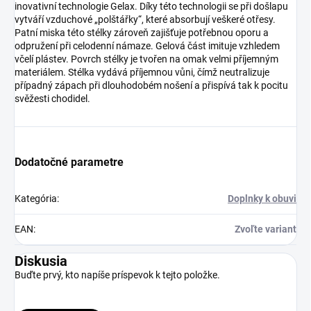
inovativní technologie Gelax. Díky této technologii se při došlapu
vytváří vzduchové „polštářky“, které absorbují veškeré otřesy.
Patní miska této stélky zároveň zajišťuje potřebnou oporu a
odpružení při celodenní námaze. Gelová část imituje vzhledem
včelí plástev. Povrch stélky je tvořen na omak velmi příjemným
materiálem. Stélka vydává příjemnou vůni, čímž neutralizuje
případný zápach při dlouhodobém nošení a přispívá tak k pocitu
svěžesti chodidel.
Dodatočné parametre
Kategória
:
Doplnky k obuvi
EAN
:
Zvoľte variant
Diskusia
Buďte prvý, kto napíše príspevok k tejto položke.