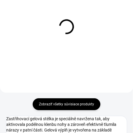
DO 1-4 PRACOVNÝCH DNÍ ODOŠLEME
1-3 DNÍ ODOŠLEME
(11 KS)
(10 KS)
COMFORTA Insole
Kefa drevenná na
leštenie
€1,51
€2,30
€1,23 bez DPH
€1,87 bez DPH
Do košíka
Zobraziť všetky súvisiace produkty
Zastřihovací gelová stélka je speciálně navržena tak, aby
aktivovala podélnou klenbu nohy a zároveň efektivně tlumila
nárazy v patní části. Gelová výplň je vytvořena na základě