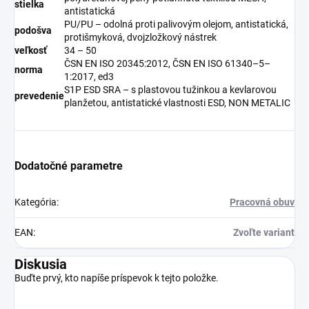
stielka
antistatická
PU/PU – odolná proti palivovým olejom, antistatická,
podošva
protišmyková, dvojzložkový nástrek
veľkosť
34 – 50
ČSN EN ISO 20345:2012, ČSN EN ISO 61340–5–
norma
1:2017, ed3
S1P ESD SRA – s plastovou tužinkou a kevlarovou
prevedenie
planžetou, antistatické vlastnosti ESD, NON METALIC
Dodatočné parametre
Kategória
:
Pracovná obuv
EAN
:
Zvoľte variant
Diskusia
Buďte prvý, kto napíše príspevok k tejto položke.