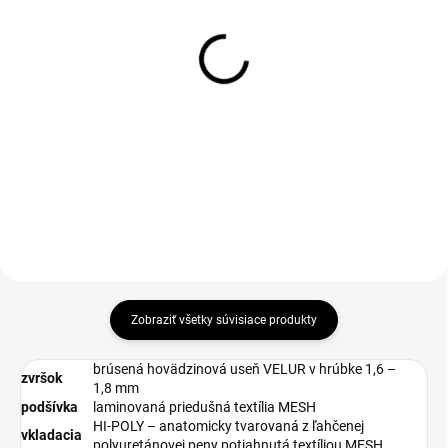
DO 1-4 PRACOVNÝCH DNÍ ODOŠLEME
DO 1-4 PRACOVNÝCH DNÍ ODOŠLEME
(39 KS)
(>50 KS)
D-SOLE Insole
THERMA Wool Insole 36-
46
€2,69
€2,69
€2,19 bez DPH
€2,19 bez DPH
Do košíka
Zobraziť všetky súvisiace produkty
brúsená hovädzinová useň VELUR v hrúbke 1,6 –
zvršok
1,8 mm
podšívka
laminovaná priedušná textília MESH
HI-POLY – anatomicky tvarovaná z ľahčenej
vkladacia
polyuretánovej peny potiahnutá textíliou MESH,