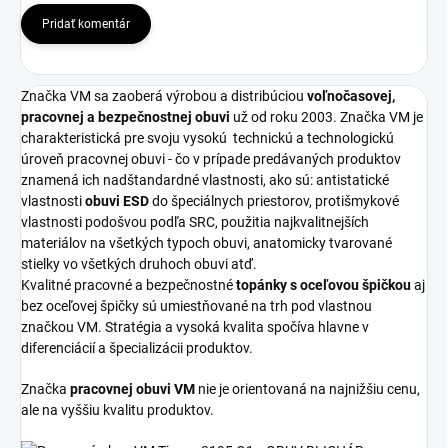
Pridať komentár
Značka VM sa zaoberá výrobou a distribúciou
voľnočasovej,
pracovnej a bezpečnostnej obuvi
už od roku 2003. Značka VM je
charakteristická pre svoju vysokú
technickú a technologickú
úroveň pracovnej obuvi - čo v prípade predávaných produktov
znamená ich nadštandardné vlastnosti, ako sú: antistatické
vlastnosti
obuvi ESD
do špeciálnych priestorov, protišmykové
vlastnosti podošvou podľa SRC, použitia najkvalitnejších
materiálov na všetkých typoch obuvi, anatomicky tvarované
stielky vo všetkých druhoch obuvi atď.
Kvalitné pracovné a bezpečnostné
topánky s oceľovou špičkou
aj
bez oceľovej špičky sú umiestňované na trh pod vlastnou
značkou VM. Stratégia a vysoká kvalita spočíva hlavne v
diferenciácií a špecializácii produktov.
Značka
pracovnej obuvi VM
nie je orientovaná na najnižšiu cenu,
ale na vyššiu kvalitu produktov.