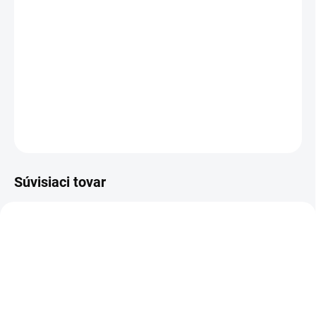
−
+
Pridať do košíka
Sandál bezpečnostný ESD - celokožený, NON METALIC
DETAILNÉ INFORMÁCIE
OPÝTAŤ SA
STRÁŽIŤ
Súvisiaci tovar