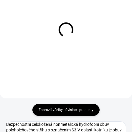
DO 1-4 PRACOVNÝCH DNÍ ODOŠLEME
DO 1-4 PRACOVNÝCH DNÍ ODOŠLEME
(11 KS)
(>50 KS)
COMFORTA Insole
SUPREMA Gel ESD
Insole
€1,51
€6,57
€1,23 bez DPH
€5,34 bez DPH
Zobraziť všetky súvisiace produkty
Bezpečnostní celokožená nonmetalická hydrofobní obuv
poloholeňového střihu s označením S3.V oblasti kotníku je obuv