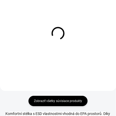
DO 1-4 PRACOVNÝCH DNÍ ODOŠLEME
DO 1-4 PRACOVNÝCH DNÍ ODOŠLEME
(11 KS)
(19 KS)
COMFORTA Insole
WARRIOR Insole
€1,51
€3,06
€1,23 bez DPH
€2,49 bez DPH
Zobraziť všetky súvisiace produkty
Komfortní stélka s ESD vlastnostmi vhodná do EPA prostorů. Díky