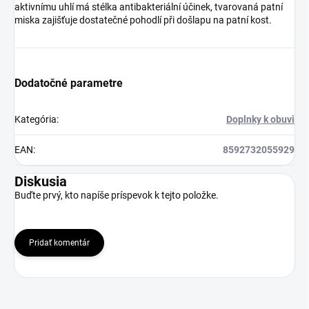
aktivnímu uhlí má stélka antibakteriální účinek, tvarovaná patní
miska zajišťuje dostatečné pohodlí při došlapu na patní kost.
Dodatočné parametre
Kategória
:
Doplnky k obuvi
EAN
:
8592732055929
Diskusia
Buďte prvý, kto napíše príspevok k tejto položke.
Pridať komentár