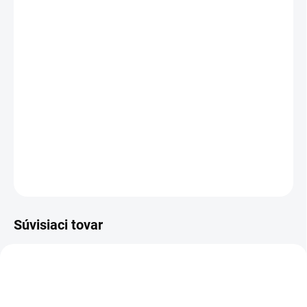
cena:
VEĽKOSŤ
MÔŽEME DORUČIŤ DO:
ZVOĽTE VARIANT
MOŽNOSTI DORUČENIA
−
+
Pridať do košíka
DETAILNÉ INFORMÁCIE
OPÝTAŤ SA
STRÁŽIŤ
Súvisiaci tovar