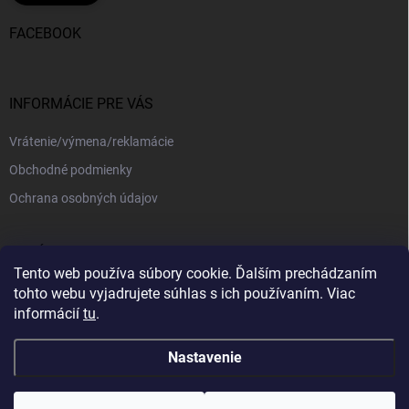
FACEBOOK
INFORMÁCIE PRE VÁS
Vrátenie/výmena/reklamácie
Obchodné podmienky
Ochrana osobných údajov
PRIJÍMAME ONLINE PLATBY
Tento web používa súbory cookie. Ďalším prechádzaním
tohto webu vyjadrujete súhlas s ich používaním. Viac
informácií
tu
.
Nastavenie
Copyright 2026
kajotex.sk
. Všetky práva vyhradené.
Upraviť nastavenie
cookies