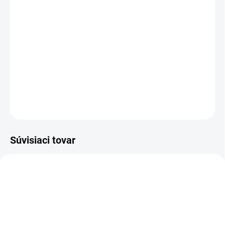
−
+
Pridať do košíka
Poltopánka pracovná/outdoor - celokožená, s membránou, s Michelin®
podošvou
DETAILNÉ INFORMÁCIE
OPÝTAŤ SA
STRÁŽIŤ
Súvisiaci tovar