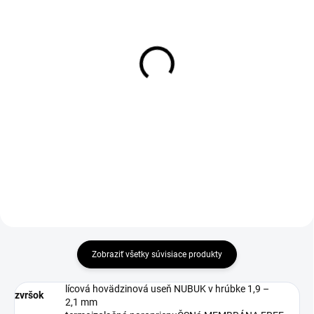
DO 1-4 PRACOVNÝCH DNÍ ODOŠLEME
1-4 DNÍ ODOŠLEME
(39 KS)
(>50 PÁR)
D-SOLE Insole
Šnúrky do obuvi, ploché,
čierne, 110 cm
€2,69
€1,69
€2,19 bez DPH
€1,37 bez DPH
Zobraziť všetky súvisiace produkty
lícová hovädzinová useň NUBUK v hrúbke 1,9 –
zvršok
2,1 mm