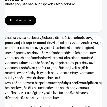
Buďte prvý, kto napíše príspevok k tejto položke.
Pridať komentár
Značka VM sa zaoberá výrobou a distribúciou
voľnočasovej,
pracovnej a bezpečnostnej obuvi
už od roku 2003. Značka VM je
charakteristická pre svoju vysokú
technickú a technologickú
úroveň pracovnej obuvi - čo v prípade predávaných produktov
znamená ich nadštandardné vlastnosti, ako sú: antistatické
vlastnosti
obuvi ESD
do špeciálnych priestorov, protišmykové
vlastnosti podošvou podľa SRC, použitia najkvalitnejších
materiálov na všetkých typoch obuvi, anatomicky tvarované
stielky vo všetkých druhoch obuvi atď.
Kvalitné pracovné a bezpečnostné
topánky s oceľovou špičkou
aj
bez oceľovej špičky sú umiestňované na trh pod vlastnou
značkou VM. Stratégia a vysoká kvalita spočíva hlavne v
diferenciácií a špecializácii produktov.