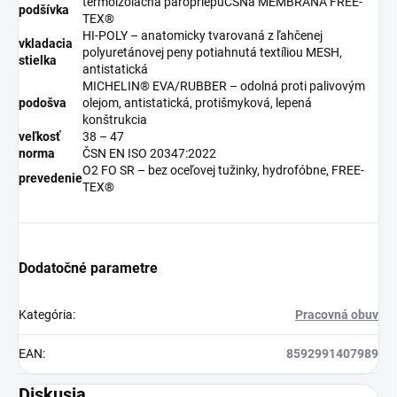
termoizolačná paropriepuČSNá MEMBRÁNA FREE-
podšívka
TEX®
HI-POLY – anatomicky tvarovaná z ľahčenej
vkladacia
polyuretánovej peny potiahnutá textíliou MESH,
stielka
antistatická
MICHELIN® EVA/RUBBER – odolná proti palivovým
podošva
olejom, antistatická, protišmyková, lepená
konštrukcia
veľkosť
38 – 47
norma
ČSN EN ISO 20347:2022
O2 FO SR – bez oceľovej tužinky, hydrofóbne, FREE-
prevedenie
TEX®
Dodatočné parametre
Kategória
:
Pracovná obuv
EAN
:
8592991407989
Diskusia