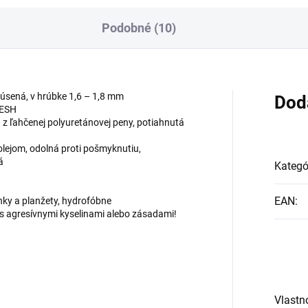
Podobné (10)
úsená, v hrúbke 1,6 – 1,8 mm
Dod
MESH
z ľahčenej polyuretánovej peny, potiahnutá
lejom, odolná proti pošmyknutiu,
á
Kategó
EAN
:
nky a planžety, hydrofóbne
 s agresívnymi kyselinami alebo zásadami!
Vlastn