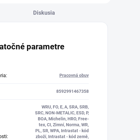
Diskusia
atočné parametre
ria
:
Pracovná obuv
8592991467358
WRU, FO, E, A, SRA, SRB,
SRC, NON-METALIC, ESD, P,
BOA, Michelin, HRO, Free-
tex, CI, Zimní, Norma, WR,
PL, SR, WPA, Intrastat - kód
osti
:
zboží, Intrastat - kód země,