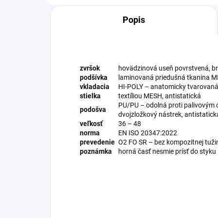
Popis
zvršok
hovädzinová useň povrstvená, br
podšívka
laminovaná priedušná tkanina 
vkladacia
HI-POLY – anatomicky tvarovaná 
stielka
textíliou MESH, antistatická
PU/PU – odolná proti palivovým o
podošva
dvojzložkový nástrek, antistatick
veľkosť
36 – 48
norma
EN ISO 20347:2022
prevedenie
O2 FO SR – bez kompozitnej tuži
poznámka
horná časť nesmie prísť do styku