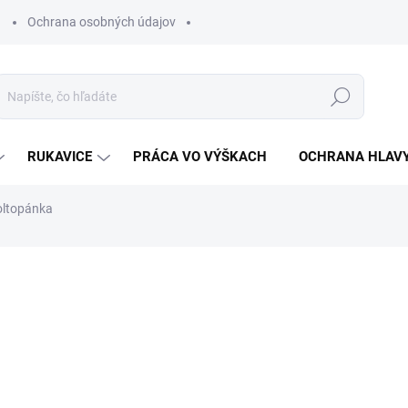
Ochrana osobných údajov
Hľadať
RUKAVICE
PRÁCA VO VÝŠKACH
OCHRANA HLAV
ltopánka
otenia
€58,29
€47,39 bez DPH