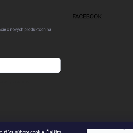
FACEBOOK
ácie o nových produktoch na
osobných údajov
oužíva súbory cookie. Ďalším