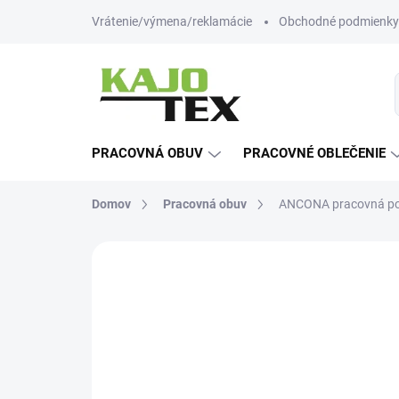
Prejsť
Vrátenie/výmena/reklamácie
Obchodné podmienky
na
obsah
PRACOVNÁ OBUV
PRACOVNÉ OBLEČENIE
Domov
Pracovná obuv
ANCONA pracovná po
Neohodnotené
Podrobnosti hodn
-12% ZĽAVA S KÓDOM
KAJOTEX