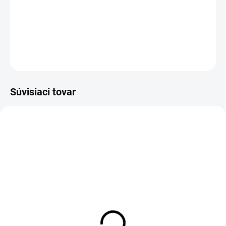
−
+
Pridať do košíka
DETAILNÉ INFORMÁCIE
OPÝTAŤ SA
STRÁŽIŤ
Súvisiaci tovar
-12% ZĽAVA S KÓDOM
KAJOTEX
DO 1-4 PRACOVNÝCH DNÍ ODOŠLEME
1-4 DNÍ ODOŠLEME
(>50 KS)
(>50 PÁR)
ABSORBA XTR ESD
Šnúrky do obuvi, ploché,
Insole
čierne, 110 cm