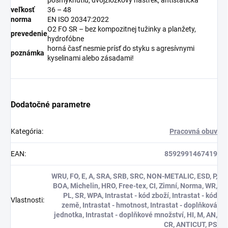
veľkosť
36 – 48
norma
EN ISO 20347:2022
O2 FO SR – bez kompozitnej tužinky a planžety,
prevedenie
hydrofóbne
horná časť nesmie prísť do styku s agresívnymi
poznámka
kyselinami alebo zásadami!
Dodatočné parametre
Kategória
:
Pracovná obuv
EAN
:
8592991467419
WRU, FO, E, A, SRA, SRB, SRC, NON-METALIC, ESD, P,
BOA, Michelin, HRO, Free-tex, CI, Zimní, Norma, WR,
PL, SR, WPA, Intrastat - kód zboží, Intrastat - kód
Vlastnosti
:
země, Intrastat - hmotnost, Intrastat - doplňková
jednotka, Intrastat - doplňkové množství, HI, M, AN,
CR, ANTICUT, PS