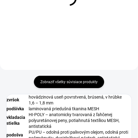
€3,85
€1,69
€3,13 bez DPH
€1,37 bez DPH
Zobraziť všetky súvisiace produkty
hovädzinová useň povrstvená, brúsená, v hrúbke
zvršok
1,6 – 1,8 mm
podšívka
laminovaná priedušná tkanina MESH
HI-POLY – anatomicky tvarovaná z ľahčenej
vkladacia
polyuretánovej peny, potiahnutá textíliou MESH,
stielka
antistatická
PU/PU – odolná proti palivovým olejom, odolná proti
podošva
pošmyknutiu, dvojzložkový nástrek, antistatická