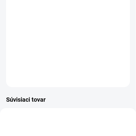
cena:
VEĽKOSŤ
MÔŽEME DORUČIŤ DO:
ZVOĽTE VARIANT
MOŽNOSTI DORUČENIA
−
+
Pridať do košíka
DETAILNÉ INFORMÁCIE
OPÝTAŤ SA
STRÁŽIŤ
Súvisiaci tovar