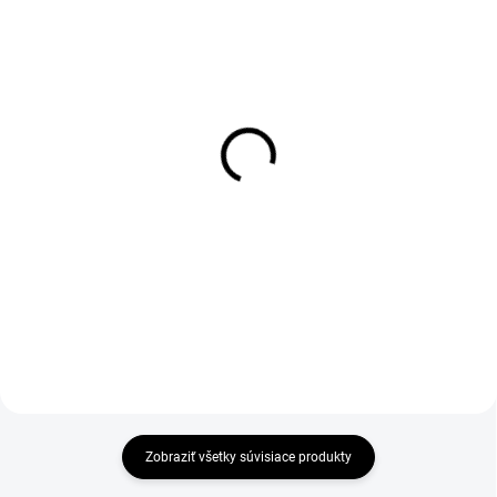
DO 1-4 PRACOVNÝCH DNÍ ODOŠLEME
1-3 DNÍ ODOŠLEME
(>50 KS)
(10 KS)
THERMA Insole 36-46
Kefa drevenná na
leštenie
€1,90
€2,30
€1,54 bez DPH
€1,87 bez DPH
Do košíka
Do košíka
Zobraziť všetky súvisiace produkty