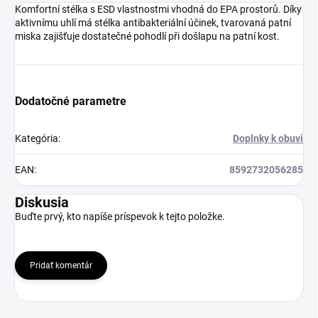
Komfortní stélka s ESD vlastnostmi vhodná do EPA prostorů. Díky
aktivnímu uhlí má stélka antibakteriální účinek, tvarovaná patní
miska zajišťuje dostatečné pohodlí při došlapu na patní kost.
Dodatočné parametre
Kategória
:
Doplnky k obuvi
EAN
:
8592732056285
Diskusia
Buďte prvý, kto napíše príspevok k tejto položke.
Pridať komentár