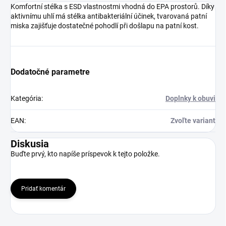
Komfortní stélka s ESD vlastnostmi vhodná do EPA prostorů. Díky
aktivnímu uhlí má stélka antibakteriální účinek, tvarovaná patní
miska zajišťuje dostatečné pohodlí při došlapu na patní kost.
Dodatočné parametre
Kategória
:
Doplnky k obuvi
EAN
:
Zvoľte variant
Diskusia
Buďte prvý, kto napíše príspevok k tejto položke.
Pridať komentár