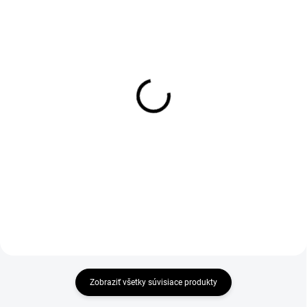
DO 1-4 PRACOVNÝCH DNÍ ODOŠLEME
1-4 DNÍ ODOŠLEME
(50 KS)
(>50 PÁR)
BOSKY Insole
Vložky do obuvi Active
gel, modré
€5,01
€6
€4,07 bez DPH
€4,88 bez DPH
Zobraziť všetky súvisiace produkty