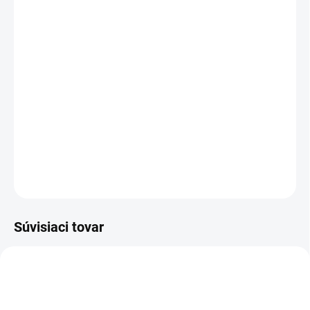
cena:
VEĽKOSŤ
MÔŽEME DORUČIŤ DO:
ZVOĽTE VARIANT
MOŽNOSTI DORUČENIA
−
+
Pridať do košíka
DETAILNÉ INFORMÁCIE
OPÝTAŤ SA
STRÁŽIŤ
Súvisiaci tovar