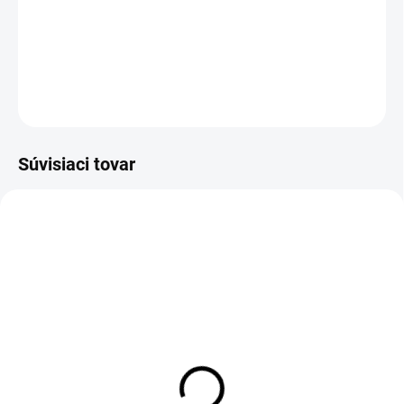
−
+
Pridať do košíka
DETAILNÉ INFORMÁCIE
OPÝTAŤ SA
STRÁŽIŤ
Súvisiaci tovar
-12% ZĽAVA S KÓDOM
KAJOTEX
DO 1-4 PRACOVNÝCH DNÍ ODOŠLEME
DO 1-4 PRACOVNÝCH DNÍ ODOŠLEME
(>50 KS)
(>50 KS)
ABSORBA XTR ESD
THERMA Wool Insole 36-
Insole
46