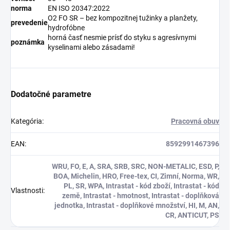
norma
EN ISO 20347:2022
O2 FO SR – bez kompozitnej tužinky a planžety,
prevedenie
hydrofóbne
horná časť nesmie prísť do styku s agresívnymi
poznámka
kyselinami alebo zásadami!
Dodatočné parametre
Kategória
:
Pracovná obuv
EAN
:
8592991467396
WRU, FO, E, A, SRA, SRB, SRC, NON-METALIC, ESD, P,
BOA, Michelin, HRO, Free-tex, CI, Zimní, Norma, WR,
PL, SR, WPA, Intrastat - kód zboží, Intrastat - kód
Vlastnosti
:
země, Intrastat - hmotnost, Intrastat - doplňková
jednotka, Intrastat - doplňkové množství, HI, M, AN,
CR, ANTICUT, PS