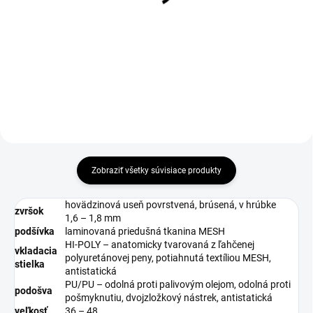
€3,85
€2,69
€3,13 bez DPH
€2,19 bez DPH
Do košíka
Zobraziť všetky súvisiace produkty
hovädzinová useň povrstvená, brúsená, v hrúbke
zvršok
1,6 – 1,8 mm
podšívka
laminovaná priedušná tkanina MESH
HI-POLY – anatomicky tvarovaná z ľahčenej
vkladacia
polyuretánovej peny, potiahnutá textíliou MESH,
stielka
antistatická
PU/PU – odolná proti palivovým olejom, odolná proti
podošva
pošmyknutiu, dvojzložkový nástrek, antistatická
veľkosť
36 – 48