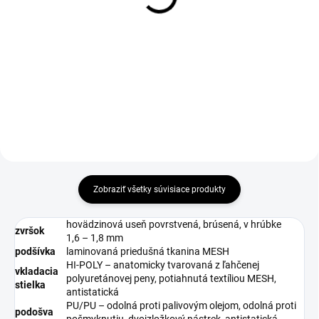
čierne
(vel. 34 - 38)
€2,97
€51,76
€2,41 bez DPH
€42,08 bez DPH
Do košíka
Zobraziť všetky súvisiace produkty
hovädzinová useň povrstvená, brúsená, v hrúbke
zvršok
1,6 – 1,8 mm
podšívka
laminovaná priedušná tkanina MESH
HI-POLY – anatomicky tvarovaná z ľahčenej
vkladacia
polyuretánovej peny, potiahnutá textíliou MESH,
stielka
antistatická
PU/PU – odolná proti palivovým olejom, odolná proti
podošva
pošmyknutiu, dvojzložkový nástrek, antistatická