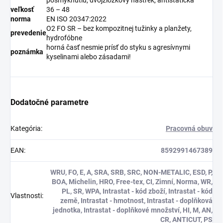
veľkosť
36 – 48
norma
EN ISO 20347:2022
O2 FO SR – bez kompozitnej tužinky a planžety,
prevedenie
hydrofóbne
horná časť nesmie prísť do styku s agresívnymi
poznámka
kyselinami alebo zásadami!
Dodatočné parametre
Kategória
:
Pracovná obuv
EAN
:
8592991467389
WRU, FO, E, A, SRA, SRB, SRC, NON-METALIC, ESD, P,
BOA, Michelin, HRO, Free-tex, CI, Zimní, Norma, WR,
PL, SR, WPA, Intrastat - kód zboží, Intrastat - kód
Vlastnosti
:
země, Intrastat - hmotnost, Intrastat - doplňková
jednotka, Intrastat - doplňkové množství, HI, M, AN,
CR, ANTICUT, PS