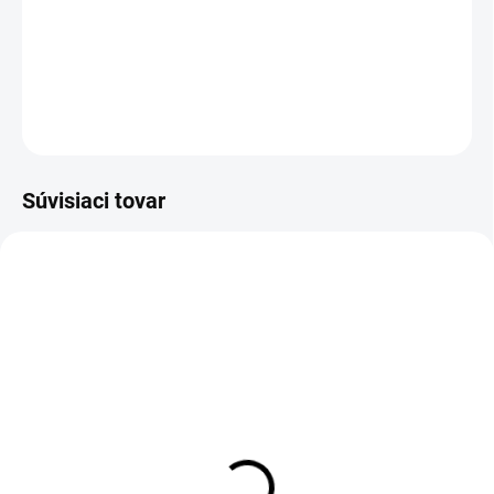
−
+
Pridať do košíka
DETAILNÉ INFORMÁCIE
OPÝTAŤ SA
STRÁŽIŤ
Súvisiaci tovar
1-4 DNÍ ODOŠLEME
1-4 DNÍ ODOŠLEME
(>50 PÁR)
(>50 PÁR)
Šnúrky do obuvi
Ochranné návleky na
reflexné, guľaté, 130 cm,
obuv VISITOR, vel. S