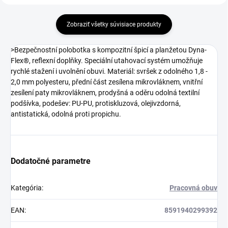
Zobraziť všetky súvisiace produkty
>Bezpečnostní polobotka s kompozitní špicí a planžetou Dyna-
Flex®, reflexní doplňky. Speciální utahovací systém umožňuje
rychlé stažení i uvolnění obuvi. Materiál: svršek z odolného 1,8 -
2,0 mm polyesteru, přední část zesílena mikrovláknem, vnitřní
zesílení paty mikrovláknem, prodyšná a oděru odolná textilní
podšívka, podešev: PU-PU, protiskluzová, olejivzdorná,
antistatická, odolná proti propichu.
Dodatočné parametre
Kategória
:
Pracovná obuv
EAN
:
8591940299392