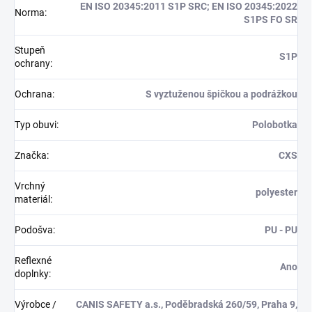
EN ISO 20345:2011 S1P SRC; EN ISO 20345:2022
Norma
:
S1PS FO SR
Stupeň
S1P
ochrany
:
Ochrana
:
S vyztuženou špičkou a podrážkou
Typ obuvi
:
Polobotka
Značka
:
CXS
Vrchný
polyester
materiál
:
Podošva
:
PU - PU
Reflexné
Ano
doplnky
:
Výrobce /
CANIS SAFETY a.s., Poděbradská 260/59, Praha 9,