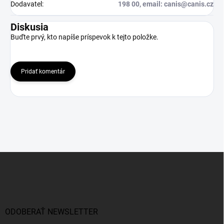
Dodavatel
:
198 00, email: canis@canis.cz
Diskusia
Buďte prvý, kto napíše príspevok k tejto položke.
Pridať komentár
Z
á
p
ä
t
i
ODOBERAŤ NEWSLETTER
e