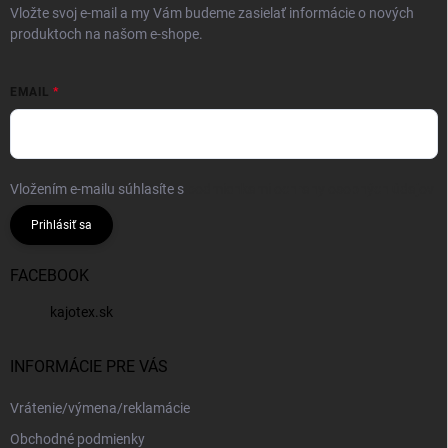
Vložte svoj e-mail a my Vám budeme zasielať informácie o nových
produktoch na našom e-shope.
EMAIL
Vložením e-mailu súhlasíte s
podmienkami ochrany osobných údajov
Prihlásiť sa
FACEBOOK
kajotex.sk
INFORMÁCIE PRE VÁS
Vrátenie/výmena/reklamácie
Obchodné podmienky