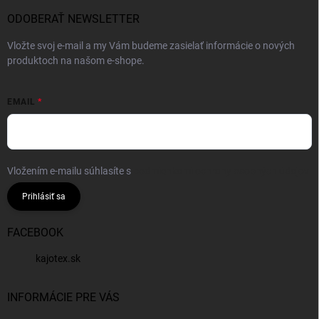
t
i
ODOBERAŤ NEWSLETTER
e
Vložte svoj e-mail a my Vám budeme zasielať informácie o nových
produktoch na našom e-shope.
EMAIL
Vložením e-mailu súhlasíte s
podmienkami ochrany osobných údajov
Prihlásiť sa
FACEBOOK
kajotex.sk
INFORMÁCIE PRE VÁS