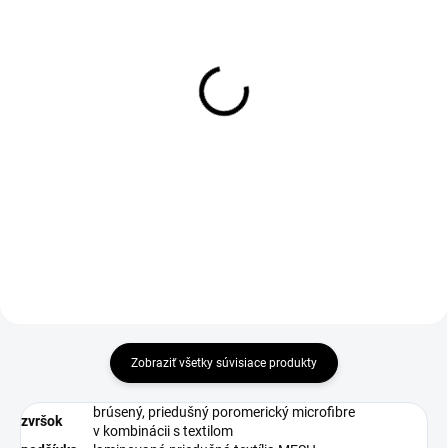
DO 1-4 PRACOVNÝCH DNÍ ODOŠLEME
DO 1-4 PRACOVNÝCH DNÍ ODOŠLEME
(>50 KS)
(39 KS)
GELAXA Insole
D-SOLE Insole
€9,68
€2,69
€7,87 bez DPH
€2,19 bez DPH
Zobraziť všetky súvisiace produkty
brúsený, priedušný poromerický microfibre
zvršok
v kombinácii s textilom