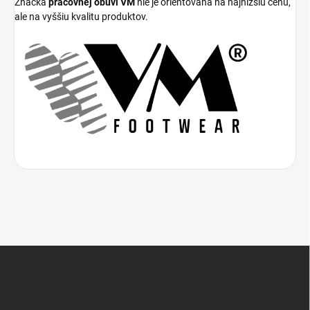
Značka
pracovnej obuvi VM
nie je orientovaná na najnižšiu cenu,
ale na vyššiu kvalitu produktov.
Z
á
p
ä