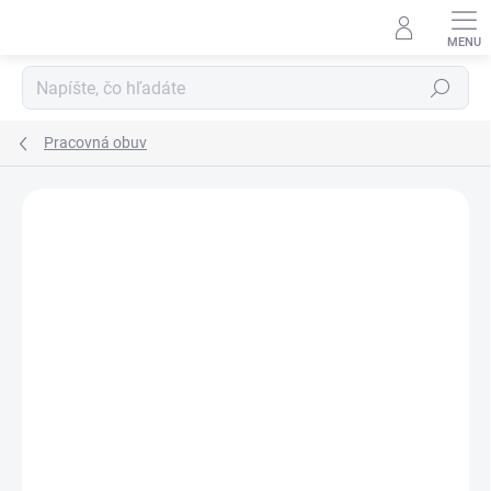
Prejsť
na
obsah
Hľadať
Pracovná obuv
Neohodnotené
Podrobnosti hodnotenia
ZNAČKA:
VM FOOTWEAR
-12% ZĽAVA S KÓDOM
KAJOTEX