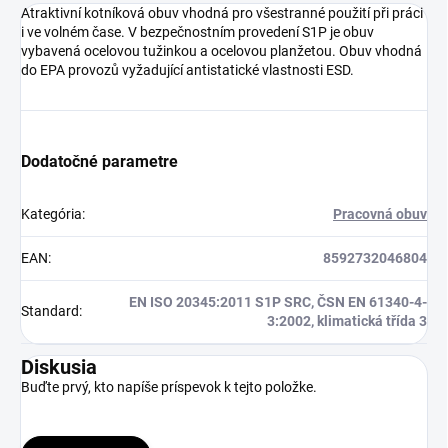
Atraktivní kotníková obuv vhodná pro všestranné použití při práci
i ve volném čase. V bezpečnostním provedení S1P je obuv
vybavená ocelovou tužinkou a ocelovou planžetou. Obuv vhodná
do EPA provozů vyžadující antistatické vlastnosti ESD.
Dodatočné parametre
Kategória
:
Pracovná obuv
EAN
:
8592732046804
EN ISO 20345:2011 S1P SRC, ČSN EN 61340-4-
Standard
:
3:2002, klimatická třída 3
Diskusia
Buďte prvý, kto napíše príspevok k tejto položke.