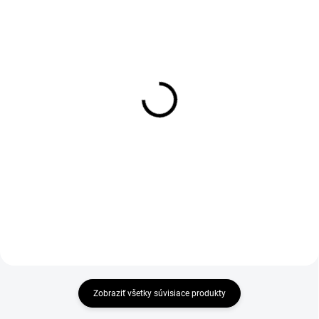
1-4 DNÍ ODOŠLEME
DO 1-4 PRACOVNÝCH DNÍ ODOŠLEME
(>50 PÁR)
(>50 KS)
Šnúrky do obuvi
THERMA Insole 36-46
reflexné, guľaté, 130 cm,
€1,90
čierne
€1,54 bez DPH
€2,97
Do košíka
€2,41 bez DPH
Do košíka
Zobraziť všetky súvisiace produkty