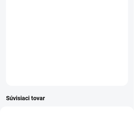
cena:
VEĽKOSŤ
MÔŽEME DORUČIŤ DO:
ZVOĽTE VARIANT
MOŽNOSTI DORUČENIA
−
+
Pridať do košíka
DETAILNÉ INFORMÁCIE
OPÝTAŤ SA
STRÁŽIŤ
Súvisiaci tovar