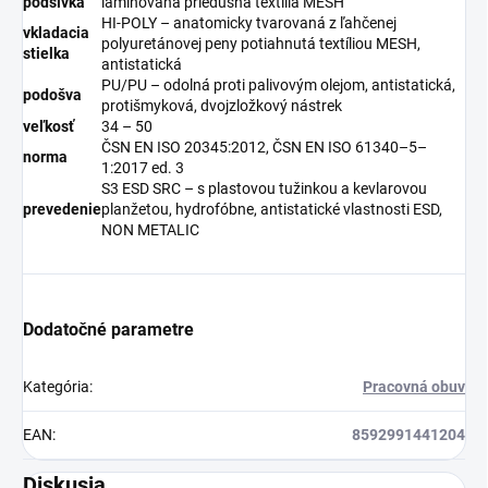
podšívka
laminovaná priedušná textília MESH
HI-POLY – anatomicky tvarovaná z ľahčenej
vkladacia
polyuretánovej peny potiahnutá textíliou MESH,
stielka
antistatická
PU/PU – odolná proti palivovým olejom, antistatická,
podošva
protišmyková, dvojzložkový nástrek
veľkosť
34 – 50
ČSN EN ISO 20345:2012, ČSN EN ISO 61340–5–
norma
1:2017 ed. 3
S3 ESD SRC – s plastovou tužinkou a kevlarovou
prevedenie
planžetou, hydrofóbne, antistatické vlastnosti ESD,
NON METALIC
Dodatočné parametre
Kategória
:
Pracovná obuv
EAN
:
8592991441204
Diskusia