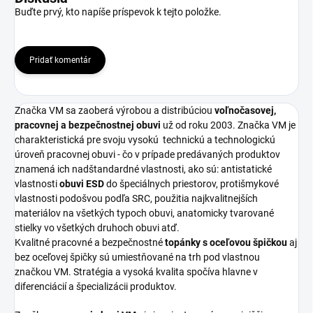
Buďte prvý, kto napíše príspevok k tejto položke.
Pridať komentár
Značka VM sa zaoberá výrobou a distribúciou
voľnočasovej,
pracovnej a bezpečnostnej obuvi
už od roku 2003. Značka VM je
charakteristická pre svoju vysokú
technickú a technologickú
úroveň pracovnej obuvi - čo v prípade predávaných produktov
znamená ich nadštandardné vlastnosti, ako sú: antistatické
vlastnosti
obuvi ESD
do špeciálnych priestorov, protišmykové
vlastnosti podošvou podľa SRC, použitia najkvalitnejších
materiálov na všetkých typoch obuvi, anatomicky tvarované
stielky vo všetkých druhoch obuvi atď.
Kvalitné pracovné a bezpečnostné
topánky s oceľovou špičkou
aj
bez oceľovej špičky sú umiestňované na trh pod vlastnou
značkou VM. Stratégia a vysoká kvalita spočíva hlavne v
diferenciácií a špecializácii produktov.