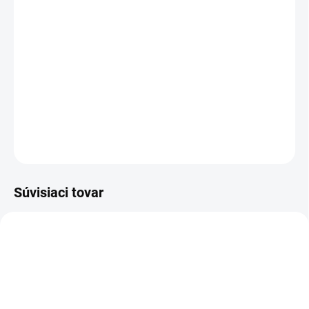
−
+
Pridať do košíka
kotníková bezpečnostná obuv ESD - microfibre, NON METALIC,
ULTRALIGHT
DETAILNÉ INFORMÁCIE
OPÝTAŤ SA
STRÁŽIŤ
Súvisiaci tovar