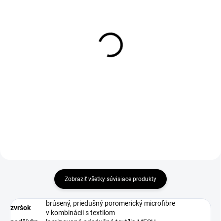
1-4 DNÍ ODOŠLEME
DO 1-4 PRACOVNÝCH DNÍ ODOŠLEME
(>50 PÁR)
(19 KS)
Šnúrky do obuvi, ploché,
WARRIOR Insole
čierne, 110 cm
€3,06
€1,69
€2,49 bez DPH
€1,37 bez DPH
Zobraziť všetky súvisiace produkty
brúsený, priedušný poromerický microfibre
zvršok
v kombinácii s textilom