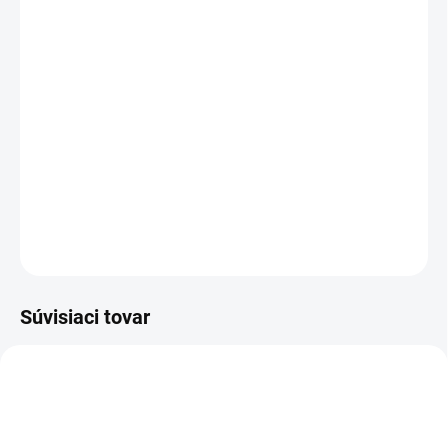
VEĽKOSŤ
MÔŽEME DORUČIŤ DO:
ZVOĽTE VARIANT
MOŽNOSTI DORUČENIA
−
+
Pridať do košíka
DETAILNÉ INFORMÁCIE
OPÝTAŤ SA
STRÁŽIŤ
Súvisiaci tovar