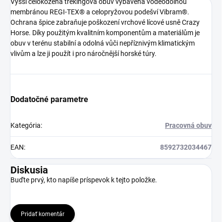
Vyšší celokožená trekingová obuv vybavená voděodolnou
membránou REGI-TEX® a celopryžovou podešví Vibram®.
Ochrana špice zabraňuje poškození vrchové lícové usně Crazy
Horse. Díky použitým kvalitním komponentům a materiálům je
obuv v terénu stabilní a odolná vůči nepříznivým klimatickým
vlivům a lze ji použít i pro náročnější horské túry.
Dodatočné parametre
Kategória
:
Pracovná obuv
EAN
:
8592732034467
Diskusia
Buďte prvý, kto napíše príspevok k tejto položke.
Pridať komentár