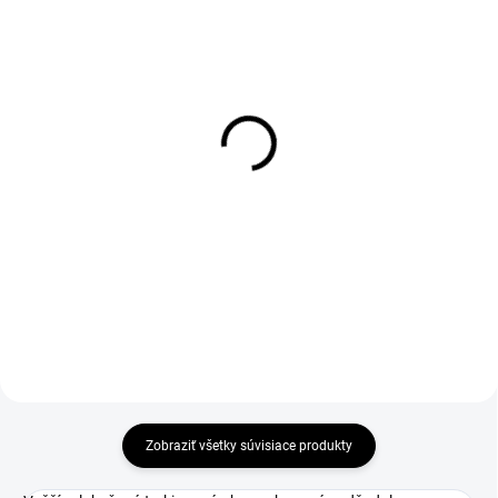
DO 1-4 PRACOVNÝCH DNÍ ODOŠLEME
DO 1-4 PRACOVNÝCH DNÍ ODOŠLEME
(50 KS)
(>50 KS)
BOSKY Insole
THERMA Wool Insole 36-
46
€5,01
€2,69
€4,07 bez DPH
€2,19 bez DPH
Do košíka
Zobraziť všetky súvisiace produkty