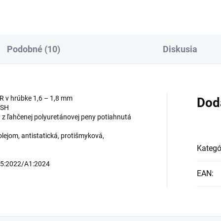
Podobné (10)
Diskusia
 v hrúbke 1,6 – 1,8 mm
Dod
ESH
z ľahčenej polyuretánovej peny potiahnutá
lejom, antistatická, protišmyková,
Kategó
45:2022/A1:2024
EAN
: