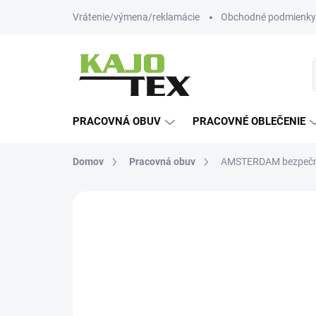
Prejsť
Vrátenie/výmena/reklamácie
Obchodné podmienky
na
obsah
PRACOVNÁ OBUV
PRACOVNÉ OBLEČENIE
Domov
Pracovná obuv
AMSTERDAM bezpečn
Neohodnotené
Podrobnosti hodn
-12% ZĽAVA S KÓDOM
KAJOTEX