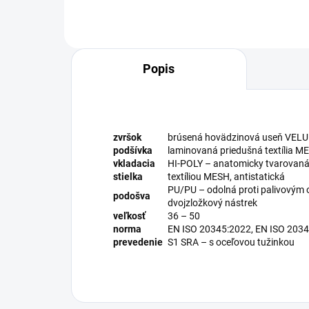
Popis
zvršok
brúsená hovädzinová useň VELUR
podšívka
laminovaná priedušná textília M
vkladacia
HI-POLY – anatomicky tvarovaná 
stielka
textíliou MESH, antistatická
PU/PU – odolná proti palivovým o
podošva
dvojzložkový nástrek
veľkosť
36 – 50
norma
EN ISO 20345:2022, EN ISO 203
prevedenie
S1 SRA – s oceľovou tužinkou