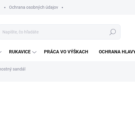
Ochrana osobných údajov
Hľadať
RUKAVICE
PRÁCA VO VÝŠKACH
OCHRANA HLAV
ostný sandál
otenia
ZNAČKA:
VM FOOTWEAR
€43,29
€35,20 bez DPH