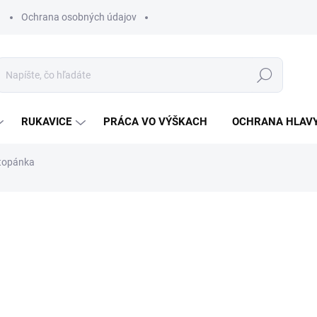
Ochrana osobných údajov
Hľadať
RUKAVICE
PRÁCA VO VÝŠKACH
OCHRANA HLAV
topánka
otenia
ZNAČKA:
VM FOOTWEAR
€89,96
€73,14 bez DPH