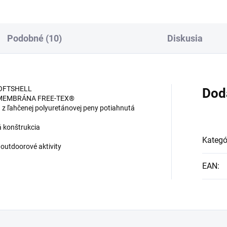
Podobné (10)
Diskusia
 SOFTSHELL
Dod
á MEMBRÁNA FREE-TEX®
z ľahčenej polyuretánovej peny potiahnutá
 konštrukcia
Kategó
outdoorové aktivity
EAN
: