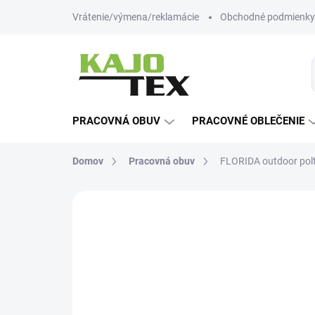
Prejsť
Vrátenie/výmena/reklamácie
Obchodné podmienky
na
obsah
PRACOVNÁ OBUV
PRACOVNÉ OBLEČENIE
Domov
Pracovná obuv
FLORIDA outdoor pol
Neohodnotené
Podrobnosti hodn
TIP
-12% ZĽAVA S KÓDOM
KAJOTEX