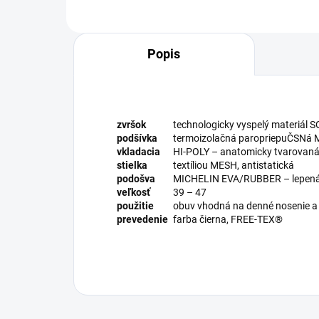
Popis
zvršok
technologicky vyspelý materiál
podšívka
termoizolačná paropriepuČSN
vkladacia
HI-POLY – anatomicky tvarovaná 
stielka
textíliou MESH, antistatická
podošva
MICHELIN EVA/RUBBER – lepená
veľkosť
39 – 47
použitie
obuv vhodná na denné nosenie a 
prevedenie
farba čierna, FREE-TEX®