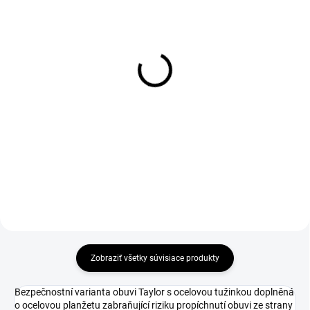
DO 1-4 PRACOVNÝCH DNÍ ODOŠLEME
DO 1-4 PRACOVNÝCH DNÍ ODOŠLEME
(50 KS)
(19 KS)
BOSKY Insole
WARRIOR Insole
€5,01
€3,06
€4,07 bez DPH
€2,49 bez DPH
Zobraziť všetky súvisiace produkty
Bezpečnostní varianta obuvi Taylor s ocelovou tužinkou doplněná
o ocelovou planžetu zabraňující riziku propíchnutí obuvi ze strany