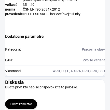
veľkosť
35 – 49
norma
ČSN EN ISO 20347:2012
prevedenie
O2 FO ESD SRC – bez oceľovej tužinky
Dodatočné parametre
Kategória
:
Pracovná obuv
EAN
:
Zvoľte variant
Vlastnosti
:
WRU, FO, E, A, SRA, SRB, SRC, ESD
Diskusia
Buďte prvý, kto napíše príspevok k tejto položke.
Pridať komentár