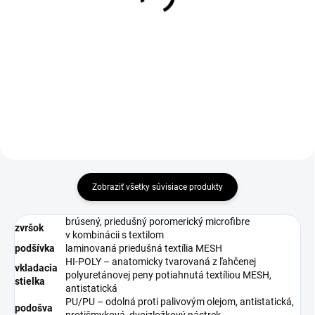
€9,28
€5,01
€7,54 bez DPH
€4,07 bez DPH
Zobraziť všetky súvisiace produkty
brúsený, priedušný poromerický microfibre
zvršok
v kombinácii s textilom
podšívka
laminovaná priedušná textília MESH
HI-POLY – anatomicky tvarovaná z ľahčenej
vkladacia
polyuretánovej peny potiahnutá textíliou MESH,
stielka
antistatická
PU/PU – odolná proti palivovým olejom, antistatická,
podošva
protišmyková, dvojzložkový nástrek