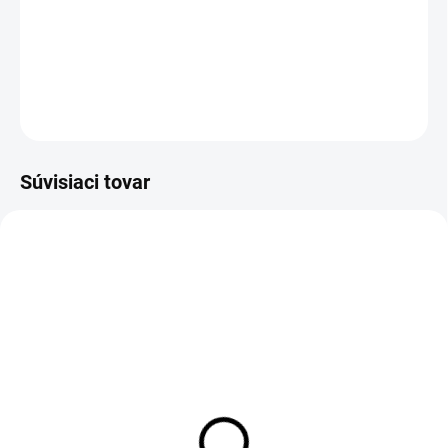
−
+
Pridať do košíka
DETAILNÉ INFORMÁCIE
OPÝTAŤ SA
STRÁŽIŤ
Súvisiaci tovar
DO 1-4 PRACOVNÝCH DNÍ ODOŠLEME
DO 1-4 PRACOVNÝCH DNÍ ODOŠLEME
(22 KS)
(50 KS)
ECORNA Insole
BOSKY Insole