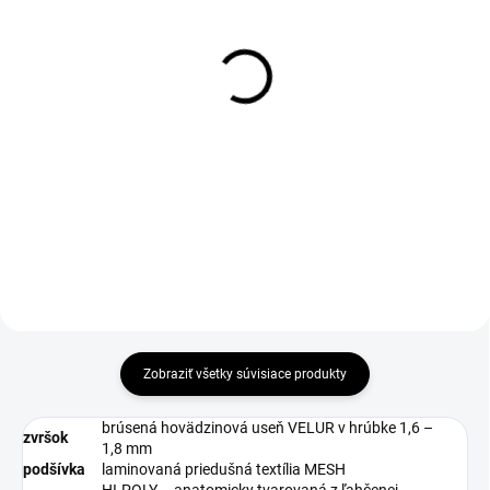
1-3 DNÍ ODOŠLEME
1-3 DNÍ ODOŠLEME
(10 KS)
(>50 KS)
Kefa drevenná na
Impregnácia obuvi
leštenie
Protector 300ml
€2,30
€7
€1,87 bez DPH
€5,69 bez DPH
Do košíka
Do košíka
Zobraziť všetky súvisiace produkty
brúsená hovädzinová useň VELUR v hrúbke 1,6 –
zvršok
1,8 mm
podšívka
laminovaná priedušná textília MESH
HI-POLY – anatomicky tvarovaná z ľahčenej