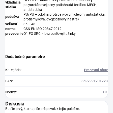
vkladacia
polyuretánovej peny potiahnutá textíliou MESH,
stielka
antistatická
PU/PU – odolná proti palivovým olejom, antistatická,
podošva
protišmyková, dvojzložkový nástrek
veľkosť
36 – 48
norma
ČSN EN ISO 20347:2012
prevedenie
O1 FO SRC – bez oceľovej tužinky
Dodatočné parametre
Kategória
:
Pracovná obuv
EAN
:
8592991201723
Normy
:
O1
Diskusia
Buďte prvý, kto napíše príspevok k tejto položke.