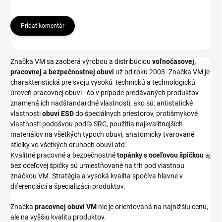
Pridať komentár
Značka VM sa zaoberá výrobou a distribúciou
voľnočasovej,
pracovnej a bezpečnostnej obuvi
už od roku 2003. Značka VM je
charakteristická pre svoju vysokú
technickú a technologickú
úroveň pracovnej obuvi - čo v prípade predávaných produktov
znamená ich nadštandardné vlastnosti, ako sú: antistatické
vlastnosti
obuvi ESD
do špeciálnych priestorov, protišmykové
vlastnosti podošvou podľa SRC, použitia najkvalitnejších
materiálov na všetkých typoch obuvi, anatomicky tvarované
stielky vo všetkých druhoch obuvi atď.
Kvalitné pracovné a bezpečnostné
topánky s oceľovou špičkou
aj
bez oceľovej špičky sú umiestňované na trh pod vlastnou
značkou VM. Stratégia a vysoká kvalita spočíva hlavne v
diferenciácií a špecializácii produktov.
Značka
pracovnej obuvi VM
nie je orientovaná na najnižšiu cenu,
ale na vyššiu kvalitu produktov.