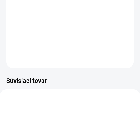
−
+
Pridať do košíka
Sandál pracovný - celokožený
DETAILNÉ INFORMÁCIE
OPÝTAŤ SA
STRÁŽIŤ
Súvisiaci tovar
TIP