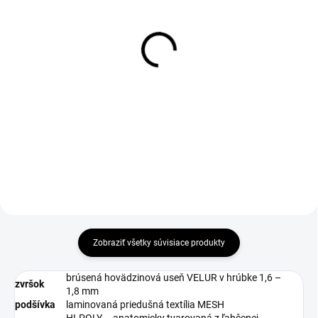
DO 1-4 PRACOVNÝCH DNÍ ODOŠLEME
1-4 DNÍ ODOŠLEME
(>50 KS)
(27 PÁR)
THERMA Wool Insole 36-
Návlek na obuv Visitor
46
Integral S1P, vel. M
€2,69
€54,35
€2,19 bez DPH
€44,19 bez DPH
Do košíka
Zobraziť všetky súvisiace produkty
brúsená hovädzinová useň VELUR v hrúbke 1,6 –
zvršok
1,8 mm
podšívka
laminovaná priedušná textília MESH
HI-POLY – anatomicky tvarovaná z ľahčenej