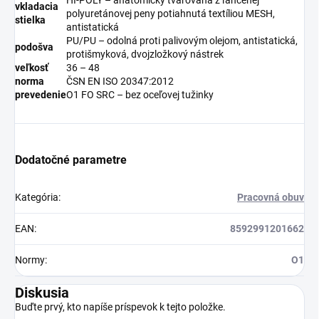
vkladacia
polyuretánovej peny potiahnutá textíliou MESH,
stielka
antistatická
PU/PU – odolná proti palivovým olejom, antistatická,
podošva
protišmyková, dvojzložkový nástrek
veľkosť
36 – 48
norma
ČSN EN ISO 20347:2012
prevedenie
O1 FO SRC – bez oceľovej tužinky
Dodatočné parametre
Kategória
:
Pracovná obuv
EAN
:
8592991201662
Normy
:
O1
Diskusia
Buďte prvý, kto napíše príspevok k tejto položke.