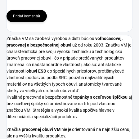
Pridať komentár
Značka VM sa zaoberá výrobou a distribúciou
voľnočasovej,
pracovnej a bezpečnostnej obuvi
už od roku 2003. Značka VM je
charakteristická pre svoju vysokú
technickú a technologickú
úroveň pracovnej obuvi - čo v prípade predávaných produktov
znamená ich nadštandardné vlastnosti, ako sú: antistatické
vlastnosti
obuvi ESD
do špeciálnych priestorov, protišmykové
vlastnosti podošvou podľa SRC, použitia najkvalitnejších
materiálov na všetkých typoch obuvi, anatomicky tvarované
stielky vo všetkých druhoch obuvi atď.
Kvalitné pracovné a bezpečnostné
topánky s oceľovou špičkou
aj
bez oceľovej špičky sú umiestňované na trh pod vlastnou
značkou VM. Stratégia a vysoká kvalita spočíva hlavne v
diferenciácií a špecializácii produktov.
Značka
pracovnej obuvi VM
nie je orientovaná na najnižšiu cenu,
ale na vyššiu kvalitu produktov.