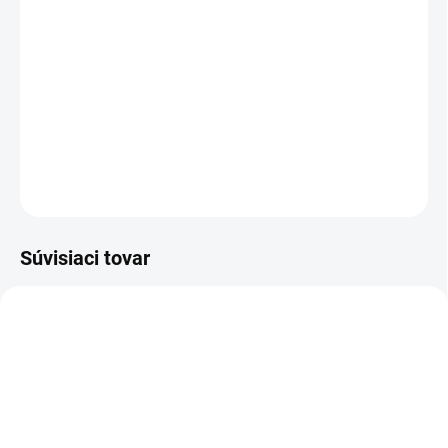
−
+
Pridať do košíka
Sandál pracovný - celokožený
DETAILNÉ INFORMÁCIE
OPÝTAŤ SA
STRÁŽIŤ
Súvisiaci tovar