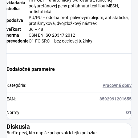
vkladacia
polyuretánovej peny potiahnutá textíliou MESH,
stielka
antistatická
PU/PU – odolná proti palivovým olejom, antistatická,
podošva
protišmyková, dvojzložkový nástrek
veľkosť
36 – 48
norma
ČSN EN ISO 20347:2012
prevedenie
O1 FO SRC – bez oceľovej tužinky
Dodatočné parametre
Kategória
:
Pracovná obuv
EAN
:
8592991201655
Normy
:
O1
Diskusia
Buďte prvý, kto napíše príspevok k tejto položke.