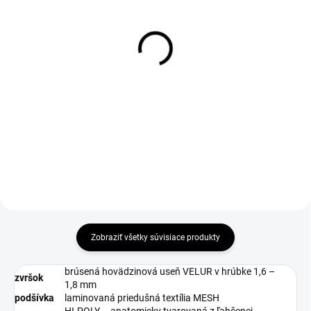
DO 1-4 PRACOVNÝCH DNÍ ODOŠLEME
DO 1-4 PRACOVNÝCH DNÍ ODOŠLEME
(11 KS)
(>50 KS)
COMFORTA Insole
GELAXA Insole
€1,51
€9,68
€1,23 bez DPH
€7,87 bez DPH
Zobraziť všetky súvisiace produkty
brúsená hovädzinová useň VELUR v hrúbke 1,6 –
zvršok
1,8 mm
podšívka
laminovaná priedušná textília MESH
HI-POLY – anatomicky tvarovaná z ľahčenej