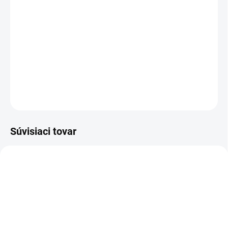
−
+
Pridať do košíka
Sandál pracovný - celokožený
DETAILNÉ INFORMÁCIE
OPÝTAŤ SA
STRÁŽIŤ
Súvisiaci tovar