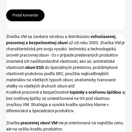
Pridať komentár
Značka VM sa zaoberá výrobou a distribúciou
voľnočasovej,
pracovnej a bezpečnostnej obuvi
už od roku 2003. Značka VM je
charakteristická pre svoju vysokú
technickú a technologickú
úroveň pracovnej obuvi - čo v prípade predávaných produktov
znamená ich nadštandardné vlastnosti, ako sú: antistatické
vlastnosti
obuvi ESD
do špeciálnych priestorov, protišmykové
vlastnosti podošvou podľa SRC, použitia najkvalitnejších
materiálov na všetkých typoch obuvi, anatomicky tvarované
stielky vo všetkých druhoch obuvi atď.
Kvalitné pracovné a bezpečnostné
topánky s oceľovou špičkou
aj
bez oceľovej špičky sú umiestňované na trh pod vlastnou
značkou VM. Stratégia a vysoká kvalita spočíva hlavne v
diferenciácií a špecializácii produktov.
Značka
pracovnej obuvi VM
nie je orientovaná na najnižšiu cenu,
ale na vyššiu kvalitu produktov.