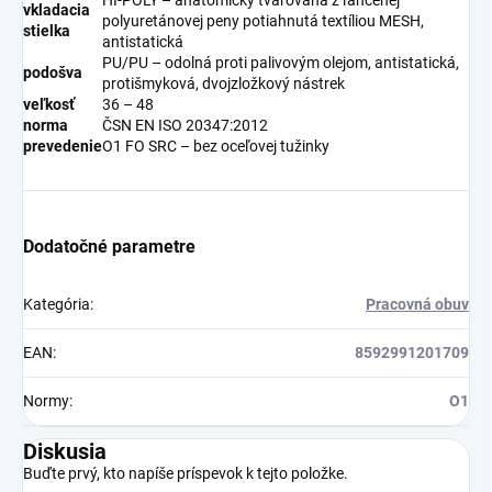
vkladacia
polyuretánovej peny potiahnutá textíliou MESH,
stielka
antistatická
PU/PU – odolná proti palivovým olejom, antistatická,
podošva
protišmyková, dvojzložkový nástrek
veľkosť
36 – 48
norma
ČSN EN ISO 20347:2012
prevedenie
O1 FO SRC – bez oceľovej tužinky
Dodatočné parametre
Kategória
:
Pracovná obuv
EAN
:
8592991201709
Normy
:
O1
Diskusia
Buďte prvý, kto napíše príspevok k tejto položke.