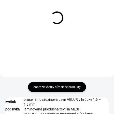
DO 1-4 PRACOVNÝCH DNÍ ODOŠLEME
DO 1-4 PRACOVNÝCH DNÍ ODOŠLEME
(>50 KS)
(11 KS)
THERMA Wool Insole 36-
COMFORTA Insole
46
€1,51
€2,69
€1,23 bez DPH
€2,19 bez DPH
Do košíka
Zobraziť všetky súvisiace produkty
brúsená hovädzinová useň VELUR v hrúbke 1,6 –
zvršok
1,8 mm
podšívka
laminovaná priedušná textília MESH
HI-POLY – anatomicky tvarovaná z ľahčenej