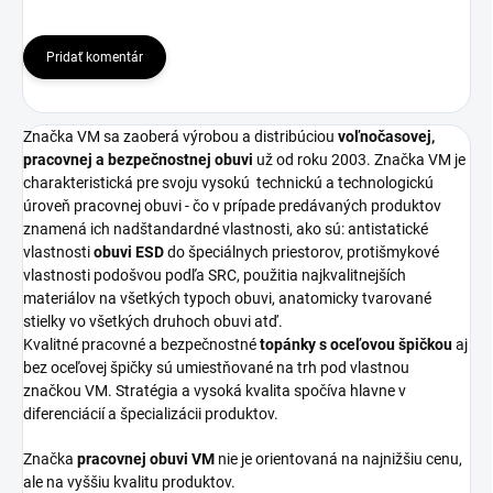
Pridať komentár
Značka VM sa zaoberá výrobou a distribúciou
voľnočasovej,
pracovnej a bezpečnostnej obuvi
už od roku 2003. Značka VM je
charakteristická pre svoju vysokú
technickú a technologickú
úroveň pracovnej obuvi - čo v prípade predávaných produktov
znamená ich nadštandardné vlastnosti, ako sú: antistatické
vlastnosti
obuvi ESD
do špeciálnych priestorov, protišmykové
vlastnosti podošvou podľa SRC, použitia najkvalitnejších
materiálov na všetkých typoch obuvi, anatomicky tvarované
stielky vo všetkých druhoch obuvi atď.
Kvalitné pracovné a bezpečnostné
topánky s oceľovou špičkou
aj
bez oceľovej špičky sú umiestňované na trh pod vlastnou
značkou VM. Stratégia a vysoká kvalita spočíva hlavne v
diferenciácií a špecializácii produktov.
Značka
pracovnej obuvi VM
nie je orientovaná na najnižšiu cenu,
ale na vyššiu kvalitu produktov.