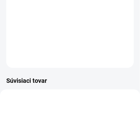
−
+
Pridať do košíka
Sandál pracovný - celokožený
DETAILNÉ INFORMÁCIE
OPÝTAŤ SA
STRÁŽIŤ
Súvisiaci tovar