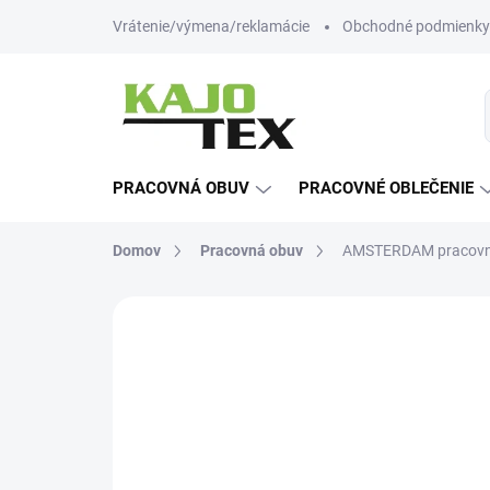
Prejsť
Vrátenie/výmena/reklamácie
Obchodné podmienky
na
obsah
PRACOVNÁ OBUV
PRACOVNÉ OBLEČENIE
Domov
Pracovná obuv
AMSTERDAM pracovn
Neohodnotené
Podrobnosti hodn
-12% ZĽAVA S KÓDOM
KAJOTEX