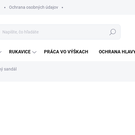
Ochrana osobných údajov
Hľadať
RUKAVICE
PRÁCA VO VÝŠKACH
OCHRANA HLAV
ý sandál
otenia
ZNAČKA:
VM FOOTWEAR
€41,62
€33,84 bez DPH