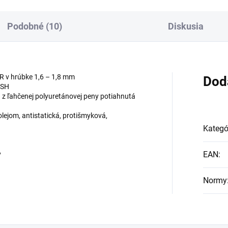
Podobné (10)
Diskusia
 v hrúbke 1,6 – 1,8 mm
Dod
ESH
z ľahčenej polyuretánovej peny potiahnutá
lejom, antistatická, protišmyková,
Kategó
EAN
:
y
Normy