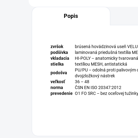
Popis
zvršok
brúsená hovädzinová useň VELUR
podšívka
laminovaná priedušná textília M
vkladacia
HI-POLY – anatomicky tvarovaná 
stielka
textíliou MESH, antistatická
PU/PU – odolná proti palivovým o
podošva
dvojzložkový nástrek
veľkosť
36 – 48
norma
ČSN EN ISO 20347:2012
prevedenie
O1 FO SRC – bez oceľovej tužink