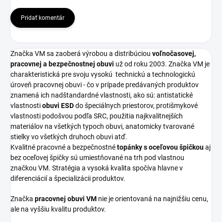
Pridať komentár
Značka VM sa zaoberá výrobou a distribúciou
voľnočasovej,
pracovnej a bezpečnostnej obuvi
už od roku 2003. Značka VM je
charakteristická pre svoju vysokú
technickú a technologickú
úroveň pracovnej obuvi - čo v prípade predávaných produktov
znamená ich nadštandardné vlastnosti, ako sú: antistatické
vlastnosti
obuvi ESD
do špeciálnych priestorov, protišmykové
vlastnosti podošvou podľa SRC, použitia najkvalitnejších
materiálov na všetkých typoch obuvi, anatomicky tvarované
stielky vo všetkých druhoch obuvi atď.
Kvalitné pracovné a bezpečnostné
topánky s oceľovou špičkou
aj
bez oceľovej špičky sú umiestňované na trh pod vlastnou
značkou VM. Stratégia a vysoká kvalita spočíva hlavne v
diferenciácií a špecializácii produktov.
Značka
pracovnej obuvi VM
nie je orientovaná na najnižšiu cenu,
ale na vyššiu kvalitu produktov.