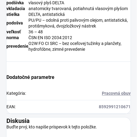
podšívka
vlasový plyš DELTA
vkladacia
anatomicky tvarovaná, potiahnutá vlasovým plyšom
stielka
DELTA, antistatická
PU/PU – odolná proti palivovým olejom, antistatická,
podošva
protišmyková, dvojzložkový nástrek
veľkosť
36 – 48
norma
ČSN EN ISO 2034:2012
O2W FO CI SRC – bez oceľovej tužinky a planžety,
prevedenie
hydrofóbne, zimné prevedenie
Dodatočné parametre
Kategória
:
Pracovná obuv
EAN
:
8592991210671
Diskusia
Buďte prvý, kto napíše príspevok k tejto položke.