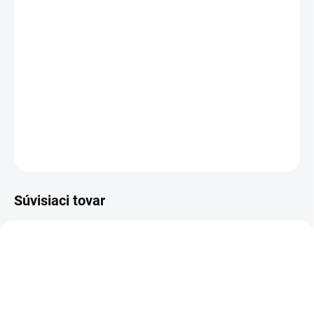
MOŽNOSTI DORUČENIA
−
+
Pridať do košíka
Poloholeňová pracovná obuv - celokožená, zimná
DETAILNÉ INFORMÁCIE
OPÝTAŤ SA
STRÁŽIŤ
Súvisiaci tovar
TIP