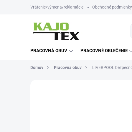
Prejsť
Vrátenie/výmena/reklamácie
Obchodné podmienky
na
obsah
PRACOVNÁ OBUV
PRACOVNÉ OBLEČENIE
Domov
Pracovná obuv
LIVERPOOL bezpečno
1 hodnotenie
Podrobnosti hodnot