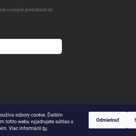
ácie o nových produktoch na
osobných údajov
oužíva súbory cookie. Ďalším
Odmietnuť
m tohto webu vyjadrujete súhlas s
ním. Viac informácií
tu
.