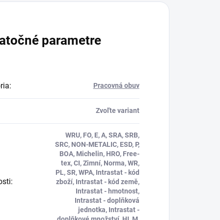
atočné parametre
ria
:
Pracovná obuv
Zvoľte variant
WRU, FO, E, A, SRA, SRB,
SRC, NON-METALIC, ESD, P,
BOA, Michelin, HRO, Free-
tex, CI, Zimní, Norma, WR,
PL, SR, WPA, Intrastat - kód
osti
:
zboží, Intrastat - kód země,
Intrastat - hmotnost,
Intrastat - doplňková
jednotka, Intrastat -
doplňkové množství, HI, M,