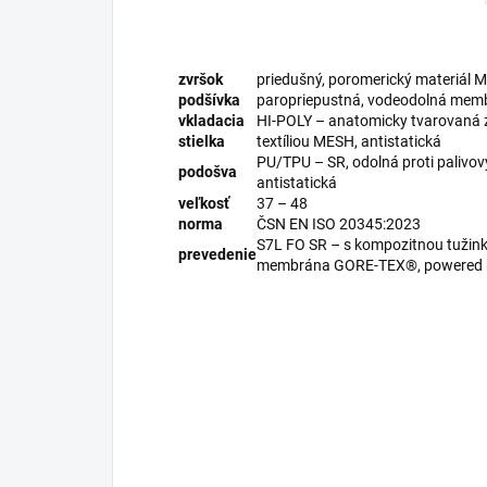
zvršok
priedušný, poromerický materiál
podšívka
paropriepustná, vodeodolná me
vkladacia
HI-POLY – anatomicky tvarovaná z
stielka
textíliou MESH, antistatická
PU/TPU – SR, odolná proti palivov
podošva
antistatická
veľkosť
37 – 48
norma
ČSN EN ISO 20345:2023
S7L FO SR – s kompozitnou tužink
prevedenie
membrána GORE-TEX®, powered b