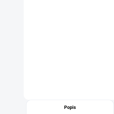
1-4 DNÍ ODOŠLEME
(>50 PÁR)
Vložky do obuvi Active
Oc
gel, modré
obu
34 
€6
€5
€4,88 bez DPH
€42
Popis