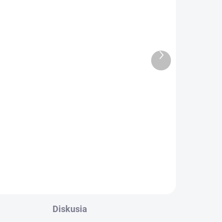
Ďalší
LEME
1-3 DNÍ ODOŠLEME
produkt
9 KS)
(>50 KS)
Olej na kožu 115ml
€2,90
€2,36 bez DPH
Do košíka
Diskusia