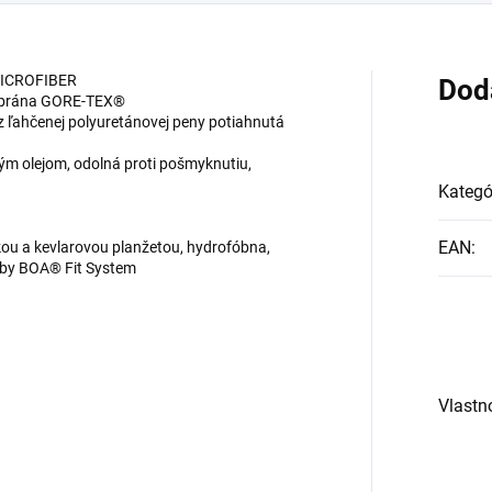
 MICROFIBER
Dod
mbrána GORE-TEX®
 ľahčenej polyuretánovej peny potiahnutá
ým olejom, odolná proti pošmyknutiu,
Kategó
EAN
:
ou a kevlarovou planžetou, hydrofóbna,
y BOA® Fit System
Vlastn