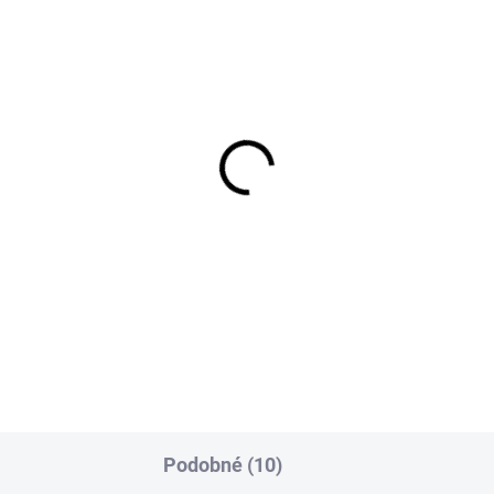
1-4 DNÍ ODOŠLEME
DO 1-4 PRACOVNÝCH DNÍ ODOŠ
(>50 PÁR)
(1
hranné návleky na
WARRIOR Insole
v VISITOR, vel. S (vel.
€3,06
- 38)
€2,49 bez DPH
1,76
,08 bez DPH
Podobné (10)