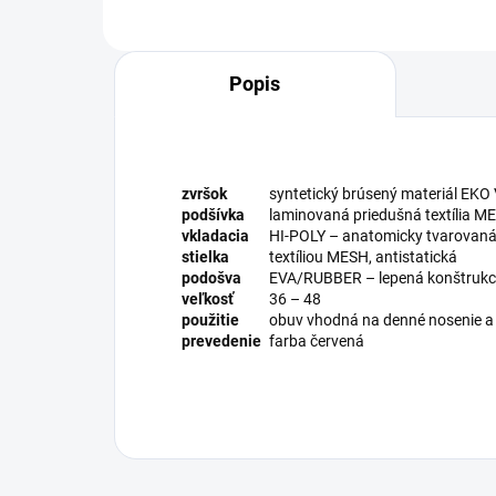
Popis
zvršok
syntetický brúsený materiál EKO 
podšívka
laminovaná priedušná textília M
vkladacia
HI-POLY – anatomicky tvarovaná 
stielka
textíliou MESH, antistatická
podošva
EVA/RUBBER – lepená konštrukc
veľkosť
36 – 48
použitie
obuv vhodná na denné nosenie a 
prevedenie
farba červená