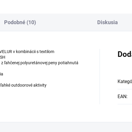
Podobné (10)
Diskusia
VELUR v kombinácii s textilom
Dod
ESH
z ľahčenej polyuretánovej peny potiahnutá
ia
Kategó
ľahké outdoorové aktivity
EAN
: