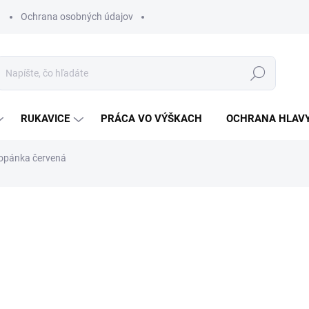
Ochrana osobných údajov
Hľadať
RUKAVICE
PRÁCA VO VÝŠKACH
OCHRANA HLAV
opánka červená
otenia
ZNAČKA:
VM FOOTWEAR
€38,76
€37,46
€30,46 bez DPH