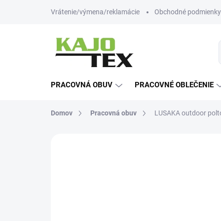
Prejsť
Vrátenie/výmena/reklamácie
Obchodné podmienky
na
obsah
PRACOVNÁ OBUV
PRACOVNÉ OBLEČENIE
Domov
Pracovná obuv
LUSAKA outdoor polt
Neohodnotené
Podrobnosti hodn
-12% ZĽAVA S KÓDOM
KAJOTEX