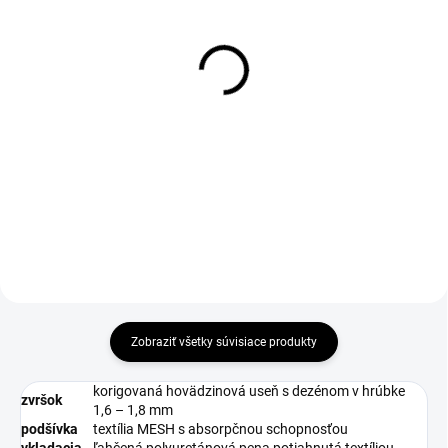
DO 1-4 PRACOVNÝCH DNÍ ODOŠLEME
DO 1-4 PRACOVNÝCH DNÍ ODOŠLEME
(>50 KS)
(11 KS)
SUPREMA Gel ESD
COMFORTA Insole
Insole
€1,51
€6,57
€1,23 bez DPH
€5,34 bez DPH
Zobraziť všetky súvisiace produkty
korigovaná hovädzinová useň s dezénom v hrúbke
zvršok
1,6 – 1,8 mm
podšívka
textília MESH s absorpčnou schopnosťou
vkladacia
ľahčená polyuretánová pena potiahnutá textíliou