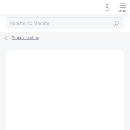
Prejsť
na
obsah
Hľadať
Pracovná obuv
Neohodnotené
Podrobnosti hodnotenia
ZNAČKA:
VM FOOTWEAR
-12% ZĽAVA S KÓDOM
KAJOTEX