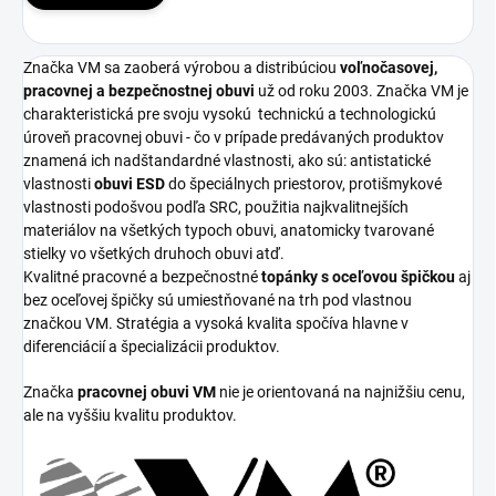
Značka VM sa zaoberá výrobou a distribúciou
voľnočasovej,
pracovnej a bezpečnostnej obuvi
už od roku 2003. Značka VM je
charakteristická pre svoju vysokú
technickú a technologickú
úroveň pracovnej obuvi - čo v prípade predávaných produktov
znamená ich nadštandardné vlastnosti, ako sú: antistatické
vlastnosti
obuvi ESD
do špeciálnych priestorov, protišmykové
vlastnosti podošvou podľa SRC, použitia najkvalitnejších
materiálov na všetkých typoch obuvi, anatomicky tvarované
stielky vo všetkých druhoch obuvi atď.
Kvalitné pracovné a bezpečnostné
topánky s oceľovou špičkou
aj
bez oceľovej špičky sú umiestňované na trh pod vlastnou
značkou VM. Stratégia a vysoká kvalita spočíva hlavne v
diferenciácií a špecializácii produktov.
Značka
pracovnej obuvi VM
nie je orientovaná na najnižšiu cenu,
ale na vyššiu kvalitu produktov.