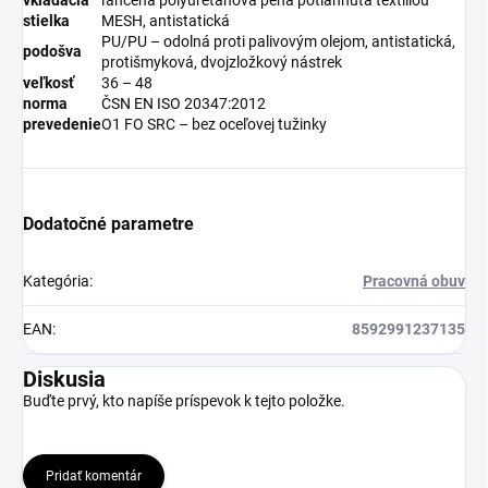
stielka
MESH, antistatická
PU/PU – odolná proti palivovým olejom, antistatická,
podošva
protišmyková, dvojzložkový nástrek
veľkosť
36 – 48
norma
ČSN EN ISO 20347:2012
prevedenie
O1 FO SRC – bez oceľovej tužinky
Dodatočné parametre
Kategória
:
Pracovná obuv
EAN
:
8592991237135
Diskusia
Buďte prvý, kto napíše príspevok k tejto položke.
Pridať komentár