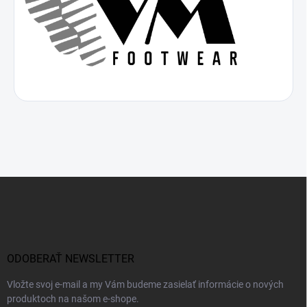
Z
á
p
ä
t
i
ODOBERAŤ NEWSLETTER
e
Vložte svoj e-mail a my Vám budeme zasielať informácie o nových
produktoch na našom e-shope.