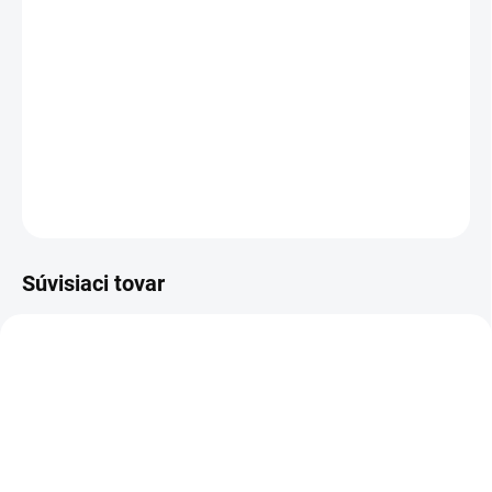
−
+
Pridať do košíka
Sandál pracovný - celokožené - obuv do suchého prostredia.
DETAILNÉ INFORMÁCIE
OPÝTAŤ SA
STRÁŽIŤ
Súvisiaci tovar