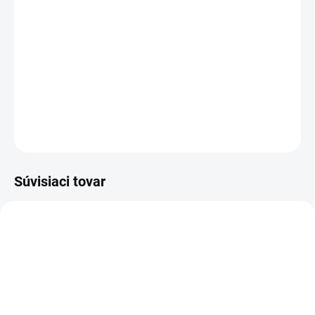
−
+
Pridať do košíka
Sandál pracovný - celokožené - obuv do suchého prostredia.
DETAILNÉ INFORMÁCIE
OPÝTAŤ SA
STRÁŽIŤ
Súvisiaci tovar