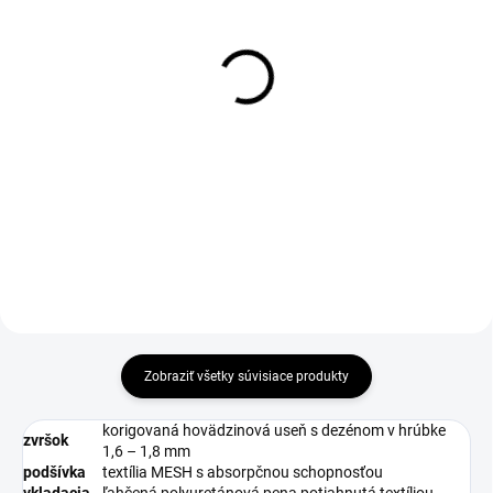
1-4 DNÍ ODOŠLEME
DO 1-4 PRACOVNÝCH DNÍ ODOŠLEME
(>50 PÁR)
(19 KS)
Šnúrky do obuvi
WARRIOR Insole
reflexné, guľaté, 130 cm,
€3,06
čierne
€2,49 bez DPH
€2,97
€2,41 bez DPH
Do košíka
Zobraziť všetky súvisiace produkty
korigovaná hovädzinová useň s dezénom v hrúbke
zvršok
1,6 – 1,8 mm
podšívka
textília MESH s absorpčnou schopnosťou
vkladacia
ľahčená polyuretánová pena potiahnutá textíliou