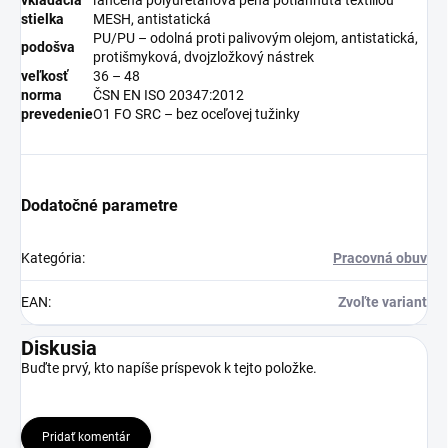
stielka
MESH, antistatická
PU/PU – odolná proti palivovým olejom, antistatická,
podošva
protišmyková, dvojzložkový nástrek
veľkosť
36 – 48
norma
ČSN EN ISO 20347:2012
prevedenie
O1 FO SRC – bez oceľovej tužinky
Dodatočné parametre
Kategória
:
Pracovná obuv
EAN
:
Zvoľte variant
Diskusia
Buďte prvý, kto napíše príspevok k tejto položke.
Pridať komentár