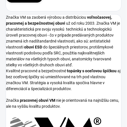
Značka VM sa zaoberá výrobou a distribúciou
voľnočasovej,
pracovnej a bezpečnostnej obuvi
už od roku 2003. Značka VM je
charakteristická pre svoju vysokú
technickú a technologickú
úroveň pracovnej obuvi - čo v prípade predávaných produktov
znamená ich nadštandardné vlastnosti, ako sú: antistatické
vlastnosti
obuvi ESD
do špeciálnych priestorov, protišmykové
vlastnosti podošvou podľa SRC, použitia najkvalitnejších
materiálov na všetkých typoch obuvi, anatomicky tvarované
stielky vo všetkých druhoch obuvi atď.
Kvalitné pracovné a bezpečnostné
topánky s oceľovou špičkou
aj
bez oceľovej špičky sú umiestňované na trh pod vlastnou
značkou VM. Stratégia a vysoká kvalita spočíva hlavne v
diferenciácií a špecializácii produktov.
Značka
pracovnej obuvi VM
nie je orientovaná na najnižšiu cenu,
ale na vyššiu kvalitu produktov.