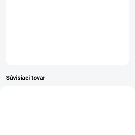
−
+
Pridať do košíka
Členková pracovná obuv - farmárka - celokožená
DETAILNÉ INFORMÁCIE
OPÝTAŤ SA
STRÁŽIŤ
Súvisiaci tovar