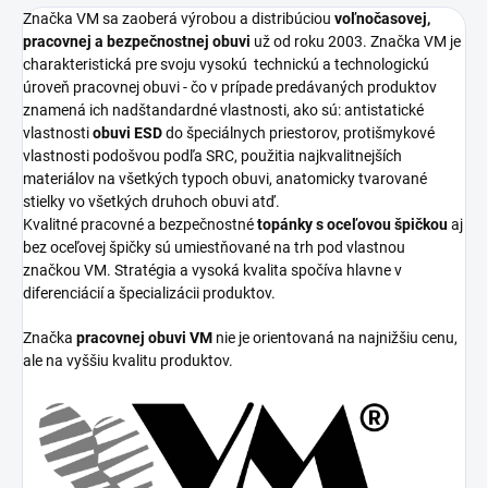
Značka VM sa zaoberá výrobou a distribúciou
voľnočasovej,
pracovnej a bezpečnostnej obuvi
už od roku 2003. Značka VM je
charakteristická pre svoju vysokú
technickú a technologickú
úroveň pracovnej obuvi - čo v prípade predávaných produktov
znamená ich nadštandardné vlastnosti, ako sú: antistatické
vlastnosti
obuvi ESD
do špeciálnych priestorov, protišmykové
vlastnosti podošvou podľa SRC, použitia najkvalitnejších
materiálov na všetkých typoch obuvi, anatomicky tvarované
stielky vo všetkých druhoch obuvi atď.
Kvalitné pracovné a bezpečnostné
topánky s oceľovou špičkou
aj
bez oceľovej špičky sú umiestňované na trh pod vlastnou
značkou VM. Stratégia a vysoká kvalita spočíva hlavne v
diferenciácií a špecializácii produktov.
Značka
pracovnej obuvi VM
nie je orientovaná na najnižšiu cenu,
ale na vyššiu kvalitu produktov.