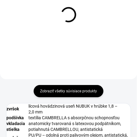
DO 1-4 PRACOVNÝCH DNÍ ODOŠLEME
DO 1-4 PRACOVNÝCH DNÍ ODOŠLEME
(>50 KS)
(50 KS)
SUPREMA Gel ESD
BOSKY Insole
Insole
€5,01
€6,57
€4,07 bez DPH
€5,34 bez DPH
Zobraziť všetky súvisiace produkty
lícová hovädzinová useň NUBUK v hrúbke 1,8 –
zvršok
2,0 mm
podšívka
textília CAMBRELLA s absorpčnou schopnosťou
vkladacia
anatomicky tvarovaná s latexovou podpätníkom,
stielka
potiahnutá CAMBRELLOU, antistatická
PU/PU – odolná proti palivovým olejom, antistatická,