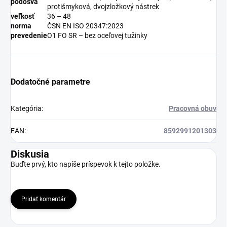
podošva
protišmyková, dvojzložkový nástrek
veľkosť
36 – 48
norma
ČSN EN ISO 20347:2023
prevedenie
O1 FO SR – bez oceľovej tužinky
Dodatočné parametre
Kategória
:
Pracovná obuv
EAN
:
8592991201303
Diskusia
Buďte prvý, kto napíše príspevok k tejto položke.
Pridať komentár