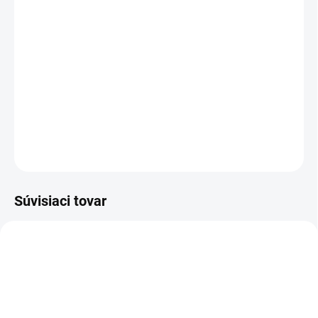
12.8.2026
MOŽNOSTI
DORUČENIA
−
+
Pridať do košíka
DETAILNÉ INFORMÁCIE
OPÝTAŤ SA
STRÁŽIŤ
Súvisiaci tovar