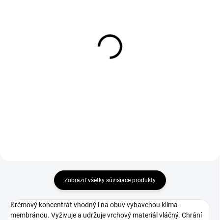
1-3 DNÍ ODOŠLEME
DO 1-4 PRACOVNÝCH DNÍ ODOŠLEME
(9 KS)
(>50 KS)
Drevená kefa na leštenie
THERMA Insole 36-46
obuvi
€1,90
€1,20
€1,54 bez DPH
€0,98 bez DPH
Do košíka
Do košíka
Zobraziť všetky súvisiace produkty
Krémový koncentrát vhodný i na obuv vybavenou klima-
membránou. Vyživuje a udržuje vrchový materiál vláčný. Chrání