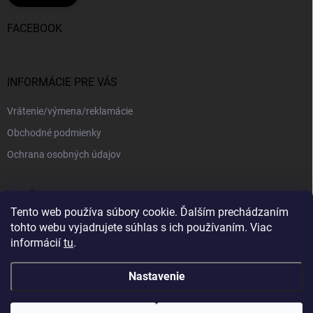
FACEBOOK
INFORMÁCIE PRE VÁS
Vrátenie/výmena/reklamácie
Obchodné podmienky
Ochrana osobných údajov
PRIJÍMAME ONLINE PLATBY
Tento web používa súbory cookie. Ďalším prechádzaním
tohto webu vyjadrujete súhlas s ich používaním. Viac
informácií
tu
.
Nastavenie
Copyright 2026
kajotex.sk
. Všetky práva vyhradené.
Upraviť nastavenie