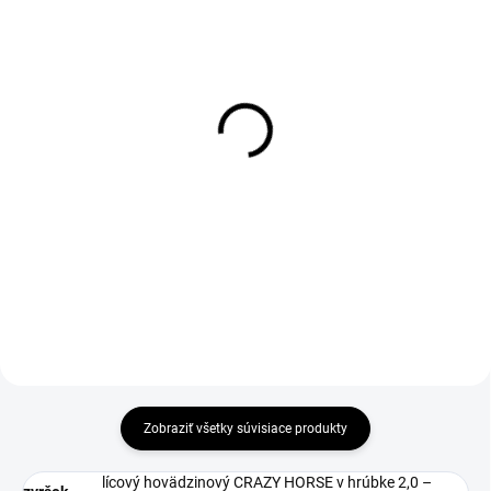
1-3 DNÍ ODOŠLEME
1-3 DNÍ ODOŠLEME
(10 KS)
(>50 KS)
Kefa drevenná na
Olej na kožu 115ml
leštenie
€2,90
€2,30
€2,36 bez DPH
€1,87 bez DPH
Do košíka
Do košíka
Zobraziť všetky súvisiace produkty
lícový hovädzinový CRAZY HORSE v hrúbke 2,0 –