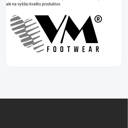
ale na vyššiu kvalitu produktov.
Z
á
p
ä
t