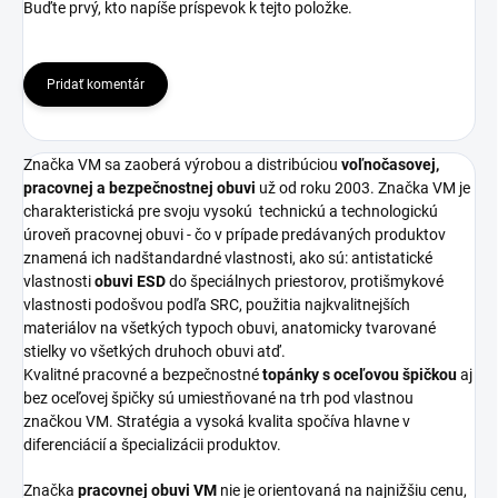
Buďte prvý, kto napíše príspevok k tejto položke.
Pridať komentár
Značka VM sa zaoberá výrobou a distribúciou
voľnočasovej,
pracovnej a bezpečnostnej obuvi
už od roku 2003. Značka VM je
charakteristická pre svoju vysokú
technickú a technologickú
úroveň pracovnej obuvi - čo v prípade predávaných produktov
znamená ich nadštandardné vlastnosti, ako sú: antistatické
vlastnosti
obuvi ESD
do špeciálnych priestorov, protišmykové
vlastnosti podošvou podľa SRC, použitia najkvalitnejších
materiálov na všetkých typoch obuvi, anatomicky tvarované
stielky vo všetkých druhoch obuvi atď.
Kvalitné pracovné a bezpečnostné
topánky s oceľovou špičkou
aj
bez oceľovej špičky sú umiestňované na trh pod vlastnou
značkou VM. Stratégia a vysoká kvalita spočíva hlavne v
diferenciácií a špecializácii produktov.
Značka
pracovnej obuvi VM
nie je orientovaná na najnižšiu cenu,