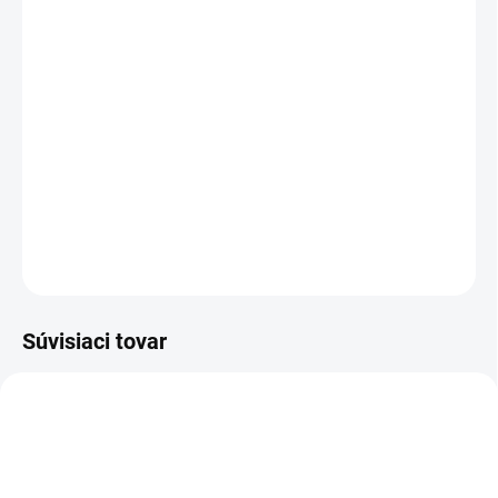
MOŽNOSTI DORUČENIA
−
+
Pridať do košíka
Poloholeňová bezpečnostná obuv - celokožená s membránou FREE-
TEX ®, NON METALIC, s Michelin® podošvou
DETAILNÉ INFORMÁCIE
OPÝTAŤ SA
STRÁŽIŤ
Súvisiaci tovar
TIP