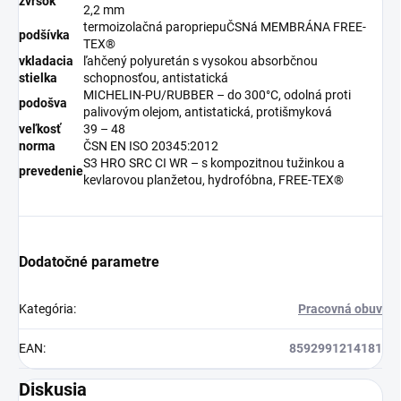
zvršok
2,2 mm
termoizolačná paropriepuČSNá MEMBRÁNA FREE-
podšívka
TEX®
vkladacia
ľahčený polyuretán s vysokou absorbčnou
stielka
schopnosťou, antistatická
MICHELIN-PU/RUBBER – do 300°C, odolná proti
podošva
palivovým olejom, antistatická, protišmyková
veľkosť
39 – 48
norma
ČSN EN ISO 20345:2012
S3 HRO SRC CI WR – s kompozitnou tužinkou a
prevedenie
kevlarovou planžetou, hydrofóbna, FREE-TEX®
Dodatočné parametre
Kategória
:
Pracovná obuv
EAN
:
8592991214181
Diskusia