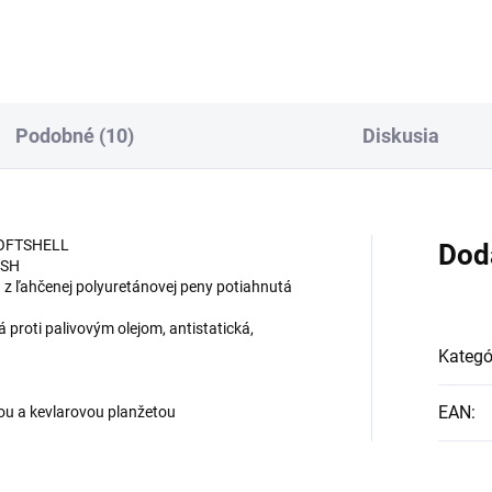
Podobné (10)
Diskusia
 SOFTSHELL
Dod
ESH
z ľahčenej polyuretánovej peny potiahnutá
oti palivovým olejom, antistatická,
Kategó
EAN
:
ou a kevlarovou planžetou