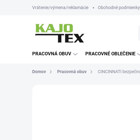
Prejsť
Vrátenie/výmena/reklamácie
Obchodné podmienky
na
obsah
PRACOVNÁ OBUV
PRACOVNÉ OBLEČENIE
Domov
Pracovná obuv
CINCINNATI bezpečn
Neohodnotené
Podrobnosti hodn
TIP
-12% ZĽAVA S KÓDOM
KAJOTEX