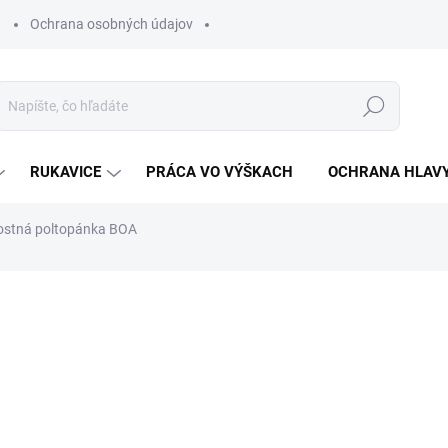
Ochrana osobných údajov
Hľadať
RUKAVICE
PRÁCA VO VÝŠKACH
OCHRANA HLAV
ostná poltopánka BOA
otenia
ZNAČKA:
VM FOOTWEAR
€139,13
€113,11 bez DPH