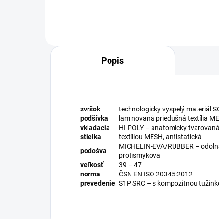
Popis
zvršok
technologicky vyspelý materiál
podšívka
laminovaná priedušná textília M
vkladacia
HI-POLY – anatomicky tvarovaná 
stielka
textíliou MESH, antistatická
MICHELIN-EVA/RUBBER – odolná pr
podošva
protišmyková
veľkosť
39 – 47
norma
ČSN EN ISO 20345:2012
prevedenie
S1P SRC – s kompozitnou tužink